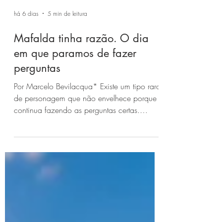
há 6 dias
5 min de leitura
Mafalda tinha razão. O dia
em que paramos de fazer
perguntas
Por Marcelo Bevilacqua* Existe um tipo raro
de personagem que não envelhece porque
continua fazendo as perguntas certas.
Mafalda é um deles. Criada por Quino na
década de 1960, a menina de cabelos
negros e olhar inquieto transformou a
curiosidade em sua principal característica.
Enquanto os adultos discutiam política,
economia, guerras ou comportamento, ela
perguntava aquilo que parecia simples