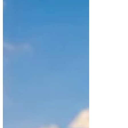
demais para ser dito em voz alta. Suas
tirinhas raramente ofereciam respostas. O