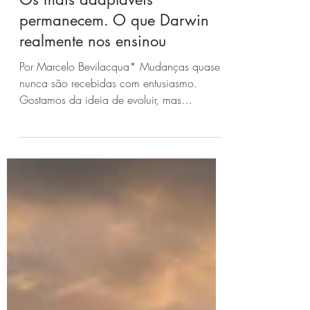
27 de jul.
4 min de leitura
Os mais adaptáveis
permanecem. O que Darwin
realmente nos ensinou
Por Marcelo Bevilacqua* Mudanças quase
nunca são recebidas com entusiasmo.
Gostamos da ideia de evoluir, mas
preferimos que a transformação aconteça
sem alterar aquilo que nos trouxe até aqui.
Construímos carreiras, empresas e
convicções acreditando que o sucesso de
ontem será suficiente para enfrentar os
desafios de amanhã. Quando a realidade
muda, nossa primeira reação raramente é
adaptar. Antes disso, tentamos preservar.