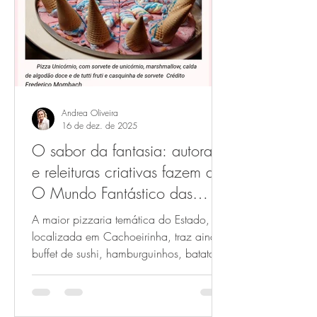
Gramado, ao lado de sabores
introduzidos no portfólio no ano passad
Andrea Oliveira
16 de dez. de 2025
O sabor da fantasia: autorais
e releituras criativas fazem de
O Mundo Fantástico das
Pizzas um novo destino
A maior pizzaria temática do Estado,
gastronômico com
localizada em Cachoeirinha, traz ainda
buffet de sushi, hamburguinhos, batata
experiência
frita e refrigerante gratuito, drinks
especiais, parque de diversão,
personagens encantados e shows