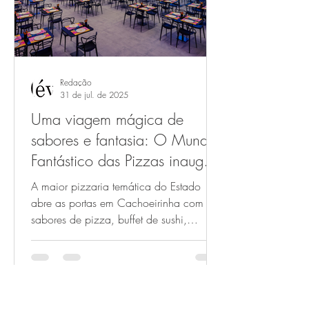
Redação
31 de jul. de 2025
Uma viagem mágica de
sabores e fantasia: O Mundo
Fantástico das Pizzas inaugura
no dia 7 de agosto
A maior pizzaria temática do Estado
abre as portas em Cachoeirinha com 80
sabores de pizza, buffet de sushi,
refrigerante gratuito,...