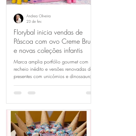
Andrea Oliveira
23 de fev.
Florybal inicia vendas de
Páscoa com ovo Creme Brullet
e novas coleções infantis
Marca amplia portfólio gourmet com
recheio inédito e versões renovadas de
presentes com unicórnios e dinossauros A
Florybal deu início às vendas de Páscoa
com uma linha renovada de produtos
que combina inovação em sabores e
ampliação do portfólio infantil. Entre os
principais lançamentos deste ano está o
ovo recheado Creme Brullet (180
gramas), que passa a integrar a linha
gourmet da marca da Serra Gaúcha, em