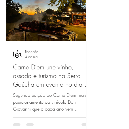
torno de boa cerveja artesanal e
gastronomia. Com a proposta de
valorizar o momento coletivo que o
torneio proporciona, a ca
Redação
4 de mai.
Carne Diem une vinho,
assado e turismo na Serra
Gaúcha em evento no dia 30
de maio de 2026
Segunda edição do Carne Diem marca
posicionamento da vinícola Don
Giovanni que a cada ano vem
investindo em experiências que
fortalecem o turismo na região A vinícola