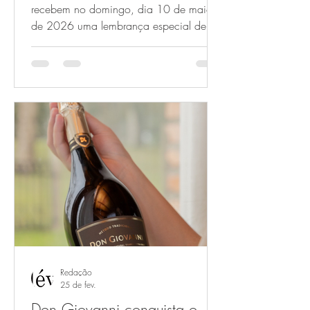
recebem no domingo, dia 10 de maio
de 2026 uma lembrança especial de
Blumendorf com um Bretzel em formato
de laço, simbolizando o afeto e a cultura
germânica No complexo Blumendorf, o
Dia das Mães começa antes mesmo
antes do almoço e dos passeios. No
domingo, 10 de maio de 2026, cada
mãe será recebida com uma caixinha
exclusiva de presente. Dentro dela, um
Bretzel, pão típico alemão conhecido
pelo formato de laço. Que traduz, de
forma del
Redação
25 de fev.
Don Giovanni conquista o