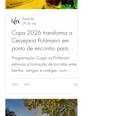
Redação
29 de mai.
Copa 2026 transforma a
Cervejaria Pohlmann em
ponto de encontro para
torcer, brindar e celebrar
Programação Copa na Pohlmann
estimula a formação de torcidas entre a
família, amigos e colegas, com
benefícios para organizadores e
condições especiais durante os jogos do
Brasil A Cervejaria Pohlmann aposta no
clima da Copa do Mundo de 2026
para transformar os dias de jogos numa
grande comemoração, reunindo amigos,
famílias e apaixonados por futebol em