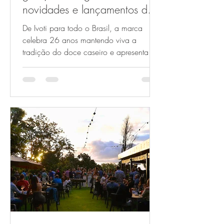
novidades e lançamentos da
Doces Boa Vista na Expoagas
De Ivoti para todo o Brasil, a marca
2025
celebra 26 anos mantendo viva a
tradição do doce caseiro e apresenta
lançamentos na feira...