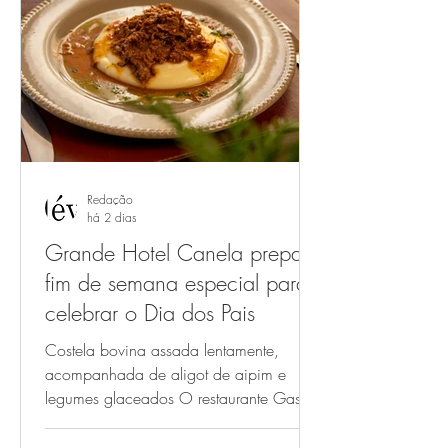
de agosto, na cervejaria, localizada na
Zona Sul de Porto Alegre, promove uma
semana especial com atrações musicais,
promoções gastronômicas, lançam
Redação
há 2 dias
Grande Hotel Canela prepara
fim de semana especial para
celebrar o Dia dos Pais
Costela bovina assada lentamente,
acompanhada de aligot de aipim e
legumes glaceados O restaurante Gastrô
105, localizado no Grande Hotel
Canela, preparou um cardápio especial