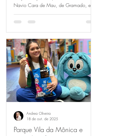
Navio Cara de Mau, de Gramado, e
Cara de Mau Porto Alegre – realizarão
várias ações especiais em comemoração
ao Halloween. A cada ano, a
festividade que é famosa nos Estados
Unidos ganha mais espaço na
programação cultural do Brasil, atraindo
adeptos para a tradicional celebração.
Durante todo o mês de outubro, crianças
de até 10 anos que forem fantasiadas
nas pizzarias, acompanhadas de dois
ad
Andrea Oliveira
18 de out. de 2025
Parque Vila da Mônica e