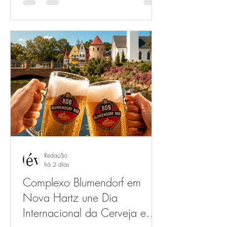
para o fim de semana do Dia dos Pais.
Nos dias 8 (sábado) e 9 de agosto
(domingo), das 12h às 16h, será servido
um menu exclusivo com entrada, prato
principal e sobremesa, pensado para
reunir as famílias em uma experiência
gastronômica que valoriza ingredientes
da Serra Gaúcha e preparos clássicos.
Entr
Redação
há 2 dias
Complexo Blumendorf em
Nova Hartz une Dia
Internacional da Cerveja e