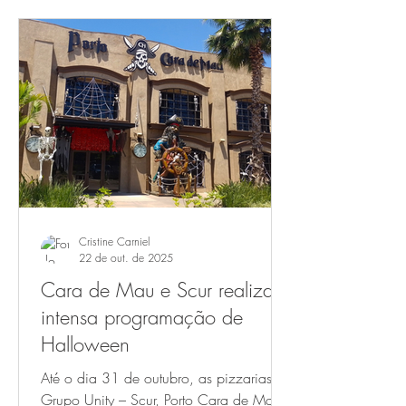
diários. Em Cachoeirinha, a 10 minutos
de Porto Alegre, a pizza deixou de ser
apenas pizza para se transformar em
experiência sensorial. Em O Mundo
Fantástico das Pizzas, tradição e
ousadia se encontram em um rodízio
com diferentes sabores, entre criações
autorais
Cristine Carniel
22 de out. de 2025
Cara de Mau e Scur realizam
intensa programação de
Halloween
Até o dia 31 de outubro, as pizzarias do
Grupo Unity – Scur, Porto Cara de Mau e