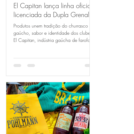
El Capitan lança linha oficial
licenciada da Dupla Grenal
Produtos unem tradição do churrasco
gaúcho, sabor e identidade dos clubes A
El Capitan, indústria gaúcha de farofas
artesanais, lança sua linha oficial
licenciada da Dupla Grenal, iniciativa
que aproxima a gastronomia da cultura
esportiva dos torcedores. A novidade
conecta dois símbolos da tradição
gaúcha: o churrasco e a paixão pelos
clubes Grêmio e Internacional. Para esta
edição especial, a marca desenvolveu
uma receita inédita de Farofa de Cebola
e Alho e o Sal Entrefino