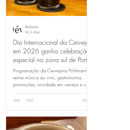
Redação
há 2 dias
Dia Internacional da Cerveja
em 2026 ganha celebração
especial na zona sul de Porto
Alegre
Programação da Cervejaria Pohlmann
reúne música ao vivo, gastronomia,
promoções, novidade em cerveja e uma
homenagem a pais e filhos Dry Stout
Pohlmann, crédito Dani Barcellos O Dia
Internacional da Cerveja, comemorado
na primeira sexta-feira de agosto, será
celebrado em grande estilo pela
Cervejaria Pohlmann. Entre os dias 3 e 9