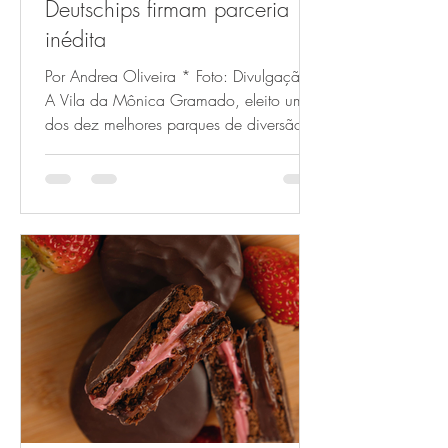
Deutschips firmam parceria
inédita
Por Andrea Oliveira * Foto: Divulgação
A Vila da Mônica Gramado, eleito um
dos dez melhores parques de diversão
do Brasil no Prêmio Melhores Destinos
2024/2025, acaba de anunciar uma
parceria inédita com a Deutschips,
marca pertencente à MDA Alimentos, de
São Francisco de Paula/RS. A collab
une duas referências do Rio Grande do
Sul – uma no setor de entretenimento e
turismo, outra no ramo alimentício – na
ação promocional 'Achou, Ganhou!',
que vai premiar consumidores com i