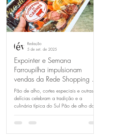
Redação
5 de set. de 2025
Expointer e Semana
Farroupilha impulsionam
vendas da Rede Shopping de
Carnes
Pão de alho, cortes especiais e outras
delícias celebram a tradição e a
culinária típica do Sul Pão de alho do
Shopping de Carnes é...