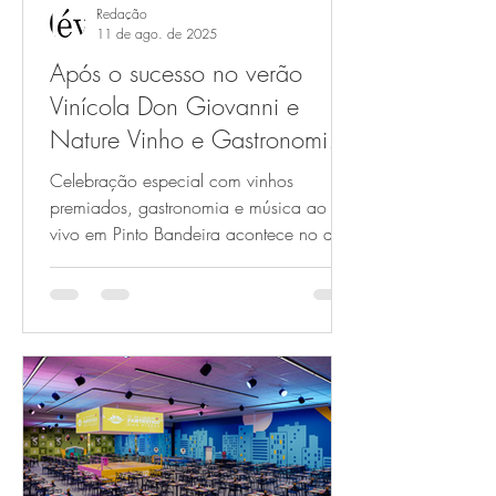
Redação
11 de ago. de 2025
Após o sucesso no verão
Vinícola Don Giovanni e
Nature Vinho e Gastronomia
lançam a edição de inverno
Celebração especial com vinhos
da Festa das Safras
premiados, gastronomia e música ao
vivo em Pinto Bandeira acontece no dia
23 de agosto de 2025 Festa das...