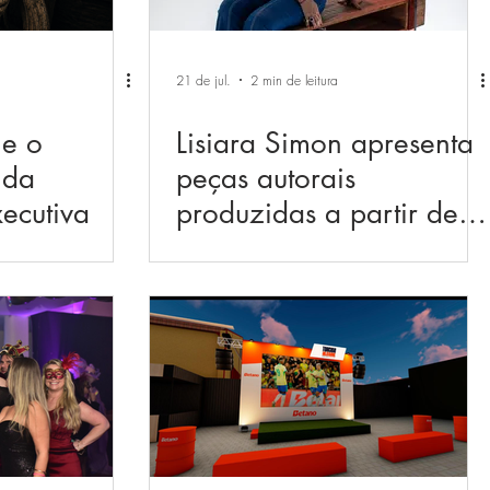
21 de jul.
2 min de leitura
e o
Lisiara Simon apresenta
 da
peças autorais
xecutiva
produzidas a partir de
resíduos reciclados na
Open Design