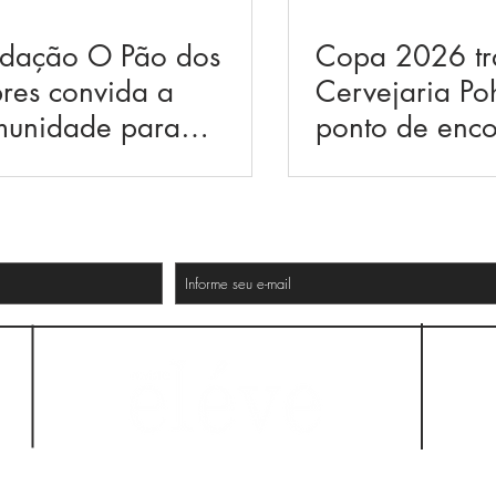
ndação O Pão dos
Copa 2026 tr
res convida a
Cervejaria P
munidade para
ponto de enco
ticipar da tradicional
torcer, brinda
ta de Santo Antônio
sábado, dia 13 de
nho de 2026
335