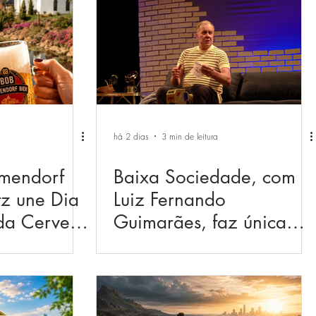
há 2 dias
3 min de leitura
mendorf
Baixa Sociedade, com
z une Dia
Luiz Fernando
 da Cerveja
Guimarães, faz única
s numa
apresentação no Teatro
ração em
Feevale no dia 13 de
agosto