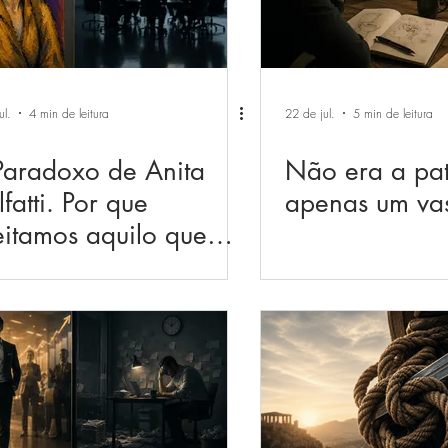
ul.
4 min de leitura
22 de jul.
5 min de leitura
aradoxo de Anita
Não era a pat
fatti. Por que
apenas um vas
eitamos aquilo que
emos querer?