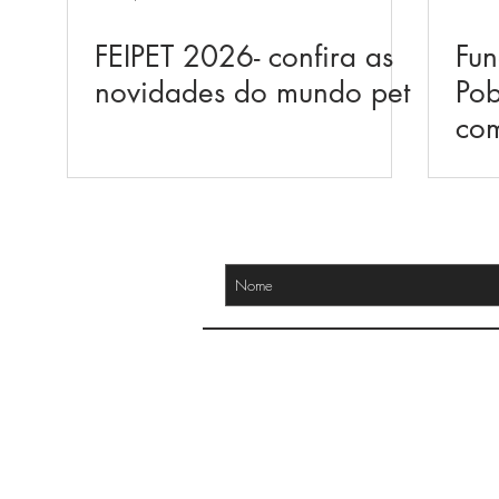
FEIPET 2026- confira as
Fu
novidades do mundo pet
Pob
co
par
Fes
no 
RECEBA NOSSAS NOVIDADES
ju
CONTATO
(51) 3209.9879
(51) 99982.4717 / (51) 99338.6