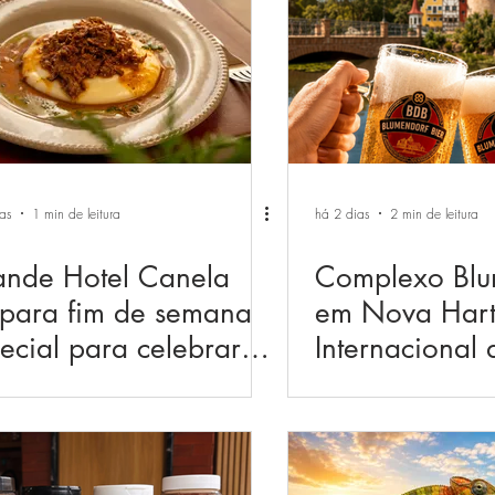
as
1 min de leitura
há 2 dias
2 min de leitura
nde Hotel Canela
Complexo Blu
para fim de semana
em Nova Hart
ecial para celebrar o
Internacional
 dos Pais
e Dia dos Pai
grande celeb
2026