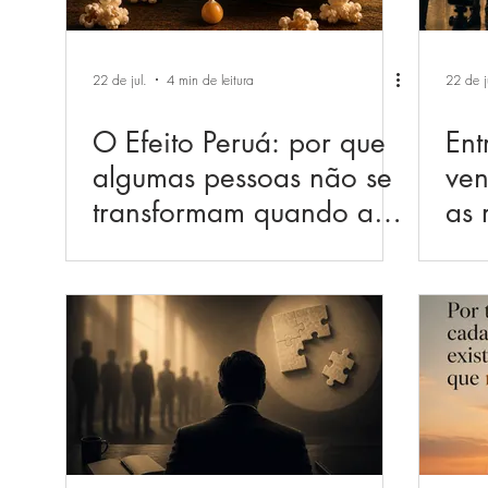
22 de jul.
4 min de leitura
22 de j
O Efeito Peruá: por que
Ent
algumas pessoas não se
ven
transformam quando a
as 
mudança chega
mo