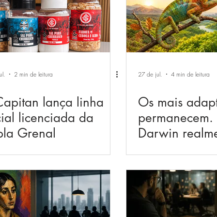
ul.
2 min de leitura
27 de jul.
4 min de leitura
Capitan lança linha
Os mais adapt
cial licenciada da
permanecem.
la Grenal
Darwin realm
ensinou