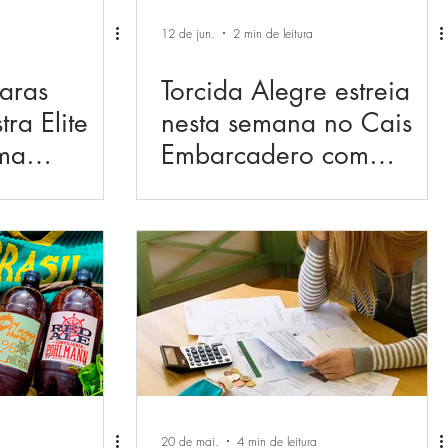
12 de jun.
2 min de leitura
aras
Torcida Alegre estreia
ra Elite
nesta semana no Cais
ma
Embarcadero com
e
transmissões ao vivo e
contros e
experiência imersiva
20 de mai.
4 min de leitura