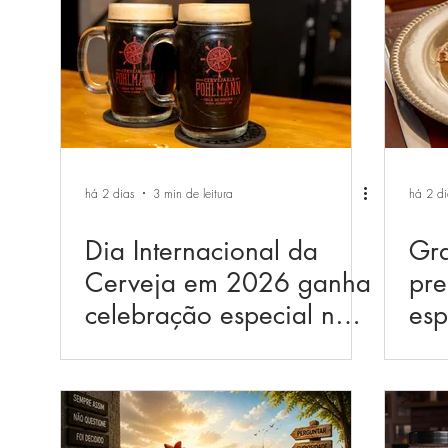
há 2 dias
3 min de leitura
há 2 di
Dia Internacional da
Gra
Cerveja em 2026 ganha
pre
celebração especial na
esp
zona sul de Porto Alegre
Dia