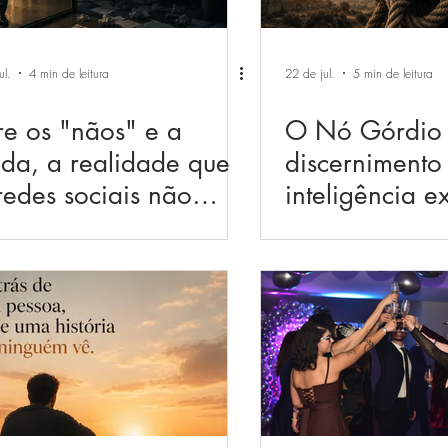
ul.
4 min de leitura
22 de jul.
5 min de leitura
re os "nãos" e a
O Nó Górdio 
da, a realidade que
discernimento
redes sociais não
inteligência e
stram