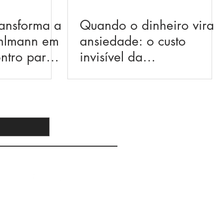
ansforma a
Quando o dinheiro vira
ohlmann em
ansiedade: o custo
ntro para
invisível da
r e celebrar
desorganizaçãofinanceir
a
Cadastrar