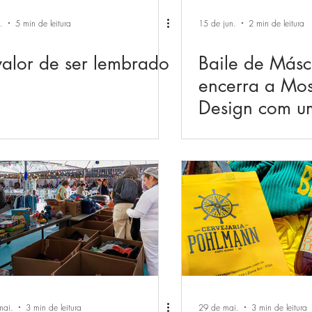
.
5 min de leitura
15 de jun.
2 min de leitura
alor de ser lembrado
Baile de Másc
encerra a Most
Design com u
celebração d
elegância, en
experiências
mai.
3 min de leitura
29 de mai.
3 min de leitura