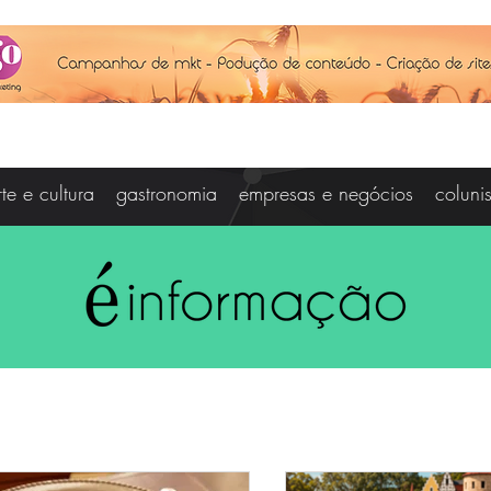
rte e cultura
gastronomia
empresas e negócios
coluni