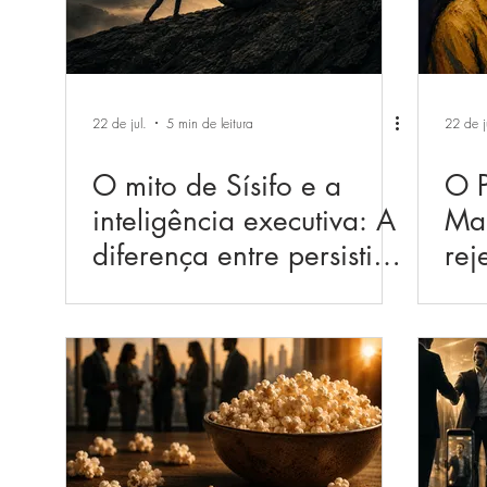
22 de jul.
5 min de leitura
22 de j
O mito de Sísifo e a
O P
inteligência executiva: A
Mal
diferença entre persistir e
rej
insistir
diz