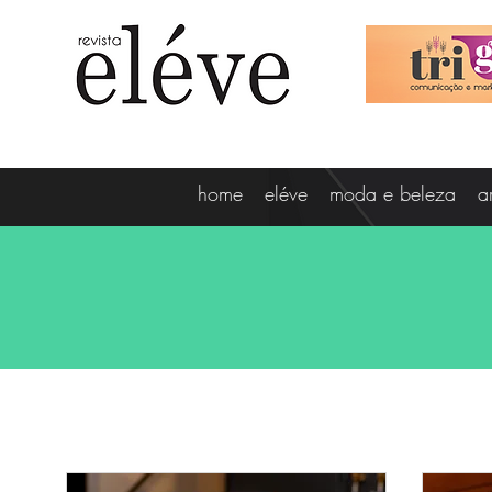
home
eléve
moda e beleza
a