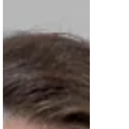
edição deste ano será o lançamento da
publicação durante a final nacional do MUT
Brasil, que acontece em 29 de setembro, no
Teatro Unisinos, em Porto Alegre. O anuário
reunirá seis editoriais exclusivos, construídos
a partir de narrativas de vida, identidade,
arte e represen