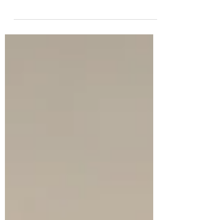
Influenciadora gaúcha de 19 anos assume
papel estratégico na comunicação com
jovens trans e participa do primeiro editorial
do anuário oficial do MUT Brasil 2026. A
influenciadora gaúcha Isabelle Stoll, de 19
anos, foi oficialmente nomeada
Embaixadora New Generation do Miss
Universe Trans Brasil (MUT Brasil), em um
movimento que reforça o novo
posicionamento da plataforma: ampliar a
conexão com a juventude, fortalecer
narrativas de representatividade e
desenvolver iniciativas