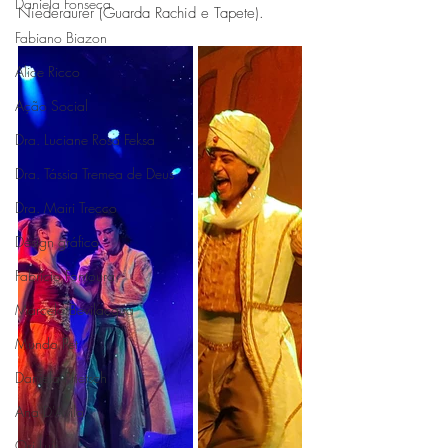
Daniela Fonseca
Niederaurer (Guarda Rachid e Tapete).
Fabiano Biazon
Alice Ricco
Ação Social
Dra. Luciane Rosa Feksa
Dra. Tássia Tremea de Deus
Dra. Mairi Trecco
Design gráfico
Fabrício Fontoura
Marcelo Bevilacqua
Mundo Pet
Daniela Prietsch
Ana D'Avila
Osi Luís