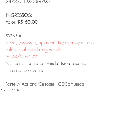
2473/51.93288796
INGRESSOS:
Valor: R$ 60,00
SYMPLA: 
https://www.sympla.com.br/evento/espeta
culo-teatral-aladdin-agosto-de-
2023/2096222
No teatro, ponto de venda física: apenas 
1h antes do evento
Fonte > Adriano Cescani - C2Comunica
Arte e Cultura
Destaques
Posts recentes
Ver tudo