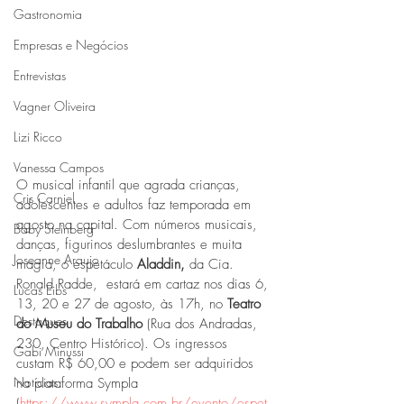
Gastronomia
Empresas e Negócios
Entrevistas
Vagner Oliveira
Lizi Ricco
Vanessa Campos
O musical infantil que agrada crianças, 
Cris Carniel
adolescentes e adultos faz temporada em 
agosto na capital. Com números musicais, 
Baby Steinberg
danças, figurinos deslumbrantes e muita 
Joseanne Araujo
magia, o espetáculo 
Aladdin, 
da Cia. 
Ronald Radde,  estará em cartaz nos dias 6, 
Lucas Eibs
13, 20 e 27 de agosto, às 17h, no 
Teatro 
Destaques
do Museu do Trabalho 
(Rua dos Andradas, 
230, Centro Histórico). Os ingressos 
Gabi Minussi
custam R$ 60,00 e podem ser adquiridos 
Notícias
na plataforma Sympla 
(
https://www.sympla.com.br/evento/espet