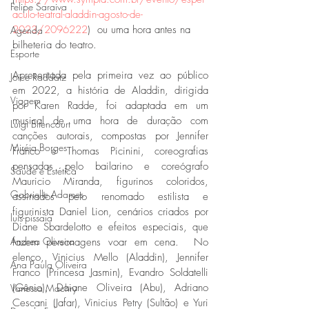
Felipe Saraiva
aculo-teatral-aladdin-agosto-de-
2023/2096222
)  ou uma hora antes na 
Agenda
bilheteria do teatro.
Esporte
Apresentada pela primeira vez ao público 
Joice Raddatz
em 2022, a história de Aladdin, dirigida 
Viagem
por Karen Radde, foi adaptada em um 
musical de uma hora de duração com 
Luigi Bitencourt
canções autorais, compostas por Jennifer 
Miréia Borges
Franco e Thomas Picinini,
coreografias 
pensadas pelo bailarino e coreógrafo 
Saúde e Estética
Mauricio Miranda, figurinos coloridos, 
Gabrielle Adames
assinados pelo renomado estilista e 
figurinista Daniel Lion, cenários criados por 
luis-pissaia
Diane Sbardelotto e efeitos especiais, que 
Andrea Oliveira
fazem personagens voar em cena.  No 
elenco, Vinicius Mello (Aladdin), Jennifer 
Ana Paula Oliveira
Franco (Princesa Jasmin), Evandro Soldatelli 
(Gênio), Daiane Oliveira (Abu), Adriano 
Vanessa Machry
Cescani (Jafar), Vinicius Petry (Sultão) e Yuri 