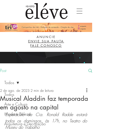
ANUNCIE
ENVIE SUA PAUTA
FALE CONOSCO
Post
Todos
2 de ago. de 2023
2 min de leitura
Todos
Musical Aladdin faz temporada
Arte e Cultura
em agosto na capital
Moda e Beleza
Espetáculo da Cia. Ronald Radde estará 
todos os domingos, às 17h, no Teatro do 
Arquitetura e Decoração
Museu do Trabalho