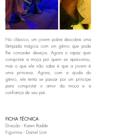
LGBTQ
Fabiano Biazon
No clássico, um jovem pobre descobre uma 
lâmpada mágica com um gênio que pode 
lhe conceder desejos. Agora o rapaz quer 
conquistar a moça por quem se apaixonou, 
mas o que ele não sabe é que a jovem é 
uma princesa. Agora, com a ajuda do 
gênio, ele tenta se passar por um príncipe 
para conquistar o amor da moça e a 
confiança de seu pai.  
FICHA TÉCNICA
Direção - Karen Radde
Figurinos - Daniel Lion