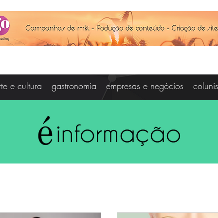
rte e cultura
gastronomia
empresas e negócios
coluni