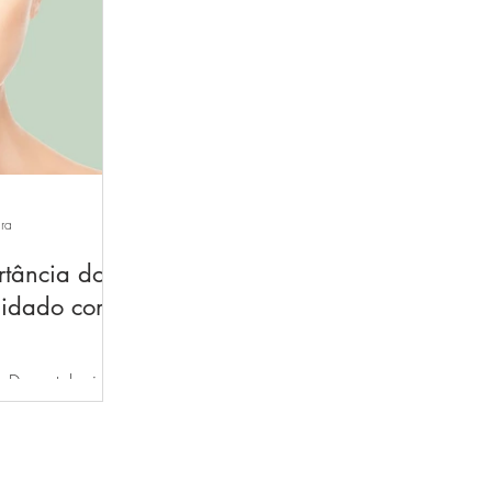
ura
tância do
cuidado com
- Dermatologista
 exagerado de
 cor escura para