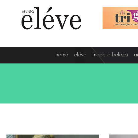
home
eléve
moda e beleza
a