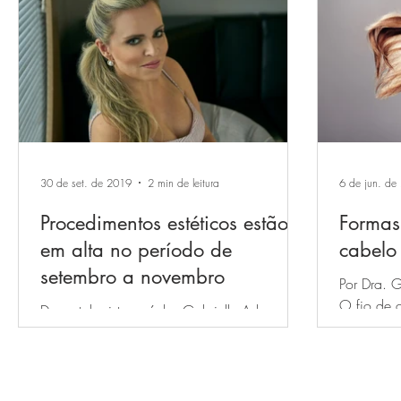
30 de set. de 2019
2 min de leitura
6 de jun. de
Procedimentos estéticos estão
Formas
em alta no período de
cabelo
setembro a novembro
Por Dra. G
O fio de 
Dermatologista gaúcha Gabrielle Adames
0,33mm p
sugere que meses antecedentes ao verão
pessoa po
são ideais para potencializar resultados com
foco no...
RECEBA NOSSAS NOVIDADES