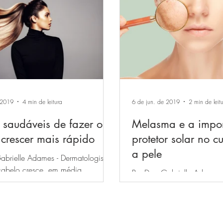
 2019
4 min de leitura
6 de jun. de 2019
2 min de leit
 saudáveis de fazer o
Melasma e a impor
 crescer mais rápido
protetor solar no 
a pele
abrielle Adames - Dermatologista
cabelo cresce, em média,
Por Dra. Gabrielle Adames 
or dia (1 cm por mês). Uma
O melasma é um depósito
de ter de 90 a...
melanina, pigmento que dá
nossa pele. Os...