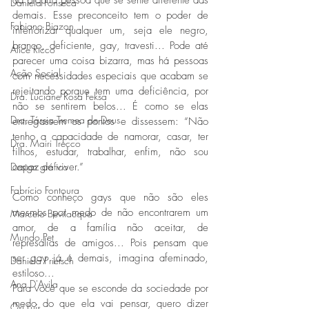
da própria pessoa que se sente diferente das 
Daniela Fonseca
demais. Esse preconceito tem o poder de 
Fabiano Biazon
inferiorizar qualquer um, seja ele negro, 
branco, deficiente, gay, travesti... Pode até 
Alice Ricco
parecer uma coisa bizarra, mas há pessoas 
Ação Social
com necessidades especiais que acabam se 
rejeitando porque tem uma deficiência, por 
Dra. Luciane Rosa Feksa
não se sentirem belos... É como se elas 
Dra. Tássia Tremea de Deus
entregassem os pontos e dissessem: “Não 
tenho a capacidade de namorar, casar, ter 
Dra. Mairi Trecco
filhos, estudar, trabalhar, enfim, não sou 
Design gráfico
capaz de viver.”
Fabrício Fontoura
Como conheço gays que não são eles 
mesmos por medo de não encontrarem um 
Marcelo Bevilacqua
amor, de a família não aceitar, de 
Mundo Pet
represálias de amigos... Pois pensam que 
ser gay já é demais, imagina afeminado, 
Daniela Prietsch
estiloso...
Ana D'Avila
Para você que se esconde da sociedade por 
medo do que ela vai pensar, quero dizer 
Osi Luís