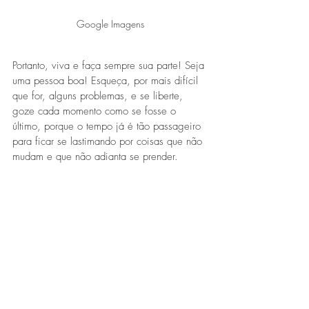
Google Imagens
Portanto, viva e faça sempre sua parte! Seja 
uma pessoa boa! Esqueça, por mais difícil 
que for, alguns problemas, e se liberte, 
goze cada momento como se fosse o 
último, porque o tempo já é tão passageiro 
para ficar se lastimando por coisas que não 
mudam e que não adianta se prender.
Vagner Oliveira
Advogado
Especialista em Direito Homoafetivo
Pós-Graduado em Processo Civil
Instagram: @eu.vagner
Contato: 
advogadovagner@hotmail.com
Vagner Oliveira
Destaques