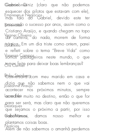
Gastronomia
Gabriel Diniz (claro que não podemos 
esquecer dos pilotos que estavam com ele), 
Empresas e Negócios
mas falo do Gabriel, devido este ter 
procurado o sucesso por anos, assim como o 
Entrevistas
Cristiano Araújo, e quando chegam no topo 
Vagner Oliveira
da carreira, do nada, morrem de forma 
trágica. Em um dia triste como ontem, parei 
Lizi Ricco
e refleti sobre o tema “Breve Vida” como 
Vanessa Campos
somos passageiros neste mundo, o que 
temos feito para deixar boas lembranças?
Cris Carniel
Baby Steinberg
Conversava com meu marido em casa e 
dizia que não sabemos nem o que vai 
Joseanne Araujo
acontecer nos próximos minutos, sempre 
Lucas Eibs
acreditei muito no destino, então o que for 
para ser será, mas claro que não queremos 
Destaques
que sejamos o próximo a partir, por isso 
Gabi Minussi
trabalhamos, damos nosso melhor e 
plantamos coisas boas.
Notícias
Além de não sabermos o amanhã perdemos 