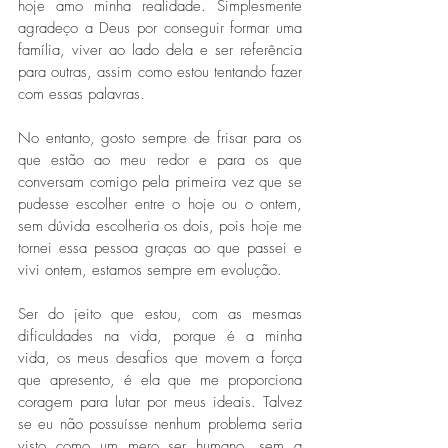
hoje amo minha realidade. Simplesmente 
agradeço a Deus por conseguir formar uma 
família, viver ao lado dela e ser referência 
para outras, assim como estou tentando fazer 
com essas palavras.
No entanto, gosto sempre de frisar para os 
que estão ao meu redor e para os que 
conversam comigo pela primeira vez que se 
pudesse escolher entre o hoje ou o ontem, 
sem dúvida escolheria os dois, pois hoje me 
tornei essa pessoa graças ao que passei e 
vivi ontem, estamos sempre em evolução.
Ser do jeito que estou, com as mesmas 
dificuldades na vida, porque é a minha 
vida, os meus desafios que movem a força 
que apresento, é ela que me proporciona 
coragem para lutar por meus ideais. Talvez 
se eu não possuísse nenhum problema seria 
visto como um mero ser humano, sem a 