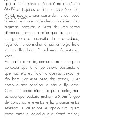
que a sua essência não está na aparência 
LGBTQ
física ou trejeitos e sim no conteúdo. Ser 
VOCÊ não é a pior coisa do mundo, você 
Fabiano Biazon
apenas tem que aprender a conviver com 
algumas barreiras e viver de uma forma 
diferente. Tem que aceitar que faz parte de 
um grupo que necessita de uma cidade, 
lugar ou mundo melhor e não ter vergonha e 
sim orgulho disso. O problema não está em 
você.
Eu, particularmente, demorei um tempo para 
perceber que o tempo estava passando e 
que não era eu, falo na questão sexual, é 
tão bom tirar esse peso das costas, viver 
como o ator principal e não o figurante. 
Com meu corpo não tinha preconceito, mas 
achava que poderia melhor, até em função 
de concursos e eventos e fiz procedimentos 
estéticos e cirúrgicos e apoio sim quem 
pode fazer e acredita que ficará melhor, 