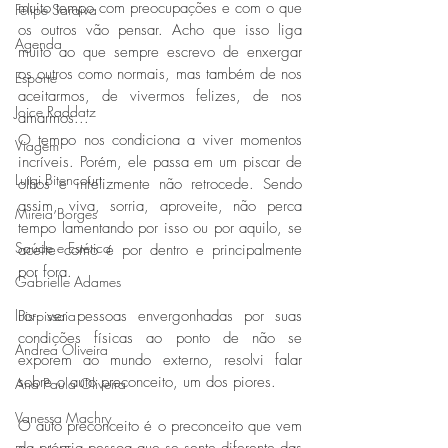
muito tempo com preocupações e com o que 
Felipe Saraiva
os outros vão pensar. Acho que isso liga 
Agenda
muito ao que sempre escrevo de enxergar 
os outros como normais, mas também de nos 
Esporte
aceitarmos, de vivermos felizes, de nos 
Joice Raddatz
amarmos...
O tempo nos condiciona a viver momentos 
Viagem
incríveis. Porém, ele passa em um piscar de 
Luigi Bitencourt
olhos e infelizmente não retrocede. Sendo 
assim, viva, sorria, aproveite, não perca 
Miréia Borges
tempo lamentando por isso ou por aquilo, se 
Saúde e Estética
aceite como é por dentro e principalmente 
por fora.
Gabrielle Adames
luis-pissaia
Por ver pessoas envergonhadas por suas 
condições físicas ao ponto de não se 
Andrea Oliveira
exporem ao mundo externo, resolvi falar 
sobre o auto preconceito, um dos piores.
Ana Paula Oliveira
Vanessa Machry
O auto preconceito é o preconceito que vem 