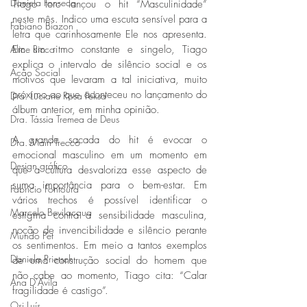
Daniela Fonseca
Tiago Iorc lançou o hit “Masculinidade” 
neste mês. Indico uma escuta sensível para a 
Fabiano Biazon
letra que carinhosamente Ele nos apresenta. 
Em um ritmo constante e singelo, Tiago 
Alice Ricco
explica o intervalo de silêncio social e os 
Ação Social
motivos que levaram a tal iniciativa, muito 
próximo ao que aconteceu no lançamento do 
Dra. Luciane Rosa Feksa
álbum anterior, em minha opinião. 
Dra. Tássia Tremea de Deus
A grande sacada do hit é evocar o 
Dra. Mairi Trecco
emocional masculino em um momento em 
Design gráfico
que a cultura desvaloriza esse aspecto de 
suma importância para o bem-estar. Em 
Fabrício Fontoura
vários trechos é possível identificar o 
Marcelo Bevilacqua
estigma contra a sensibilidade masculina, 
noção de invencibilidade e silêncio perante 
Mundo Pet
os sentimentos. Em meio a tantos exemplos 
Daniela Prietsch
de uma construção social do homem que 
não cabe ao momento, Tiago cita: “Calar 
Ana D'Avila
fragilidade é castigo”.
Osi Luís