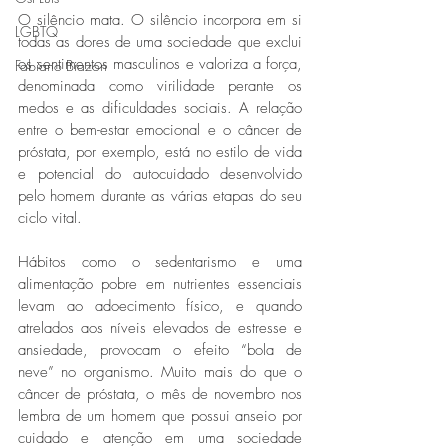
O silêncio mata. O silêncio incorpora em si 
LGBTQ
todas as dores de uma sociedade que exclui 
os sentimentos masculinos e valoriza a força, 
Fabiano Biazon
denominada como virilidade perante os 
medos e as dificuldades sociais. A relação 
entre o bem-estar emocional e o câncer de 
próstata, por exemplo, está no estilo de vida 
e potencial do autocuidado desenvolvido 
pelo homem durante as várias etapas do seu 
ciclo vital. 
Hábitos como o sedentarismo e uma 
alimentação pobre em nutrientes essenciais 
levam ao adoecimento físico, e quando 
atrelados aos níveis elevados de estresse e 
ansiedade, provocam o efeito “bola de 
neve” no organismo. Muito mais do que o 
câncer de próstata, o mês de novembro nos 
lembra de um homem que possui anseio por 
cuidado e atenção em uma sociedade 