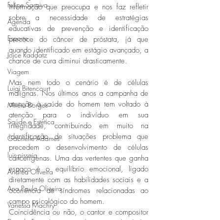
Felipe Saraiva
Informação que preocupa e nos faz refletir 
sobre a necessidade de estratégias 
Agenda
educativas de prevenção e identificação 
Esporte
precoce do câncer de próstata, já que 
quando identificado em estágio avançado, a 
Joice Raddatz
chance de cura diminui drasticamente. 
Viagem
Mas nem todo o cenário é de células 
Luigi Bitencourt
malignas. Nos últimos anos a campanha de 
atenção à saúde do homem tem voltado à 
Miréia Borges
atenção para o indivíduo em sua 
Saúde e Estética
integridade, contribuindo em muito na 
identificação de situações problema que 
Gabrielle Adames
precedem o desenvolvimento de células 
luis-pissaia
cancerígenas. Uma das vertentes que ganha 
espaço é o equilíbrio emocional, ligado 
Andrea Oliveira
diretamente com as habilidades sociais e a 
Ana Paula Oliveira
ocorrência de síndromes relacionadas ao 
campo psicológico do homem. 
Vanessa Machry
Coincidência ou não, o cantor e compositor 