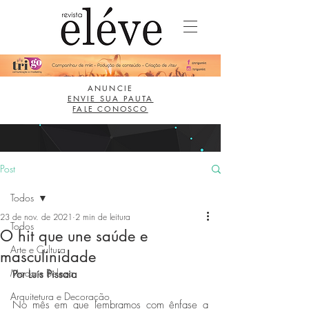
ANUNCIE
ENVIE SUA PAUTA
FALE CONOSCO
Post
Todos
23 de nov. de 2021
2 min de leitura
Todos
O hit que une saúde e
Arte e Cultura
masculinidade
Moda e Beleza
Por Luís Pissaia
Arquitetura e Decoração
No mês em que lembramos com ênfase a 