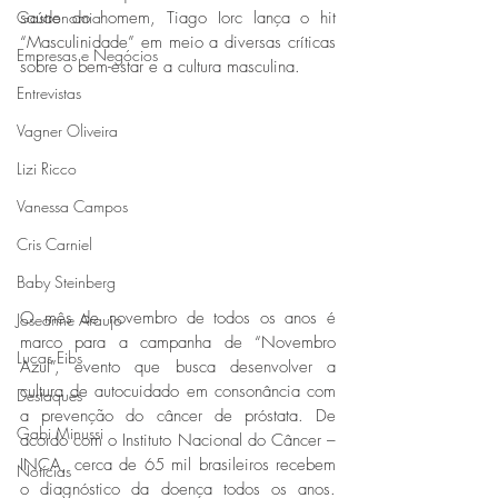
Gastronomia
saúde do homem, Tiago Iorc lança o hit 
“Masculinidade” em meio a diversas críticas 
Empresas e Negócios
sobre o bem-estar e a cultura masculina. 
Entrevistas
Vagner Oliveira
Lizi Ricco
Vanessa Campos
Cris Carniel
Baby Steinberg
O mês de novembro de todos os anos é 
Joseanne Araujo
marco para a campanha de “Novembro 
Lucas Eibs
Azul”, evento que busca desenvolver a 
cultura de autocuidado em consonância com 
Destaques
a prevenção do câncer de próstata. De 
Gabi Minussi
acordo com o Instituto Nacional do Câncer – 
INCA, cerca de 65 mil brasileiros recebem 
Notícias
o diagnóstico da doença todos os anos. 