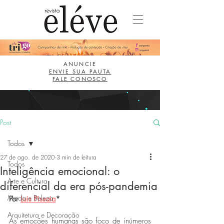
ANUNCIE
ENVIE SUA PAUTA
FALE CONOSCO
Post
Todos
27 de ago. de 2020
3 min de leitura
Todos
Inteligência emocional: o
Arte e Cultura
diferencial da era pós-pandemia
Moda e Beleza
Por 
Luis Pissaia
*
Arquitetura e Decoração
As emoções humanas são foco de inúmeros 