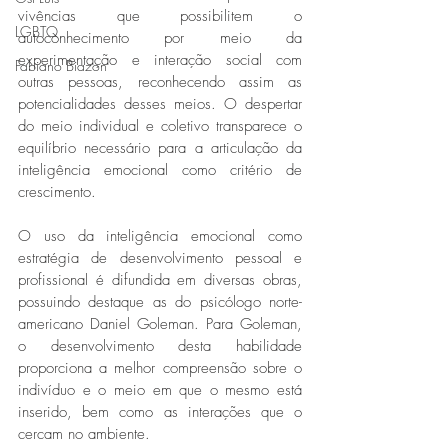
vivências que possibilitem o 
LGBTQ
autoconhecimento por meio da 
experimentação e interação social com 
Fabiano Biazon
outras pessoas, reconhecendo assim as 
potencialidades desses meios. O despertar 
do meio individual e coletivo transparece o 
equilíbrio necessário para a articulação da 
inteligência emocional como critério de 
crescimento. 
O uso da inteligência emocional como 
estratégia de desenvolvimento pessoal e 
profissional é difundida em diversas obras, 
possuindo destaque as do psicólogo norte-
americano Daniel Goleman. Para Goleman, 
o desenvolvimento desta habilidade 
proporciona a melhor compreensão sobre o 
indivíduo e o meio em que o mesmo está 
inserido, bem como as interações que o 
cercam no ambiente. 