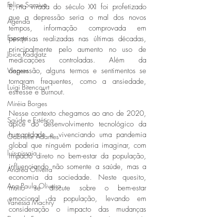
Felipe Saraiva
E, na virada do século XXI foi profetizado 
que a depressão seria o mal dos novos 
Agenda
tempos, informação comprovada em 
Esporte
pesquisas realizadas nas últimas décadas, 
principalmente pelo aumento no uso de 
Joice Raddatz
medicações controladas. Além da 
depressão, alguns termos e sentimentos se 
Viagem
tornaram frequentes, como a ansiedade, 
Luigi Bitencourt
estresse e Burnout.
Miréia Borges
Nesse contexto chegamos ao ano de 2020, 
Saúde e Estética
ápice do desenvolvimento tecnológico da 
humanidade e vivenciando uma pandemia 
Gabrielle Adames
global que ninguém poderia imaginar, com 
luis-pissaia
impacto direto no bem-estar da população, 
influenciando não somente a saúde, mas a 
Andrea Oliveira
economia da sociedade. Neste quesito, 
Ana Paula Oliveira
muito se discute sobre o bem-estar 
emocional da população, levando em 
Vanessa Machry
consideração o impacto das mudanças 