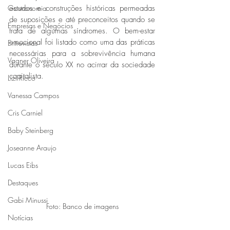
Gastronomia
estudos e construções históricas permeadas 
de suposições e até preconceitos quando se 
Empresas e Negócios
trata de algumas síndromes. O bem-estar 
emocional foi listado como uma das práticas 
Entrevistas
necessárias para a sobrevivência humana 
Vagner Oliveira
durante o século XX no acirrar da sociedade 
capitalista. 
Lizi Ricco
Vanessa Campos
Cris Carniel
Baby Steinberg
Joseanne Araujo
Lucas Eibs
Destaques
Gabi Minussi
Foto: Banco de imagens
Notícias