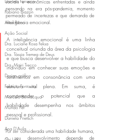
Daniela Fonseca
sociais e econômicas enfrentadas e ainda 
pensando na era pós-pandemia, momento 
Fabiano Biazon
permeado de incertezas e que demanda de 
inteligência emocional. 
Alice Ricco
Ação Social
A inteligência emocional é uma linha 
Dra. Luciane Rosa Feksa
conceitual oriunda da área da psicologia 
Dra. Tássia Tremea de Deus
e que busca desenvolver a habilidade do 
Dra. Mairi Trecco
indivíduo em conhecer suas emoções e 
Design gráfico
sentimentos em consonância com uma 
estrutura vital plena. Em suma, é 
Fabrício Fontoura
compreender o potencial que a 
Marcelo Bevilacqua
habilidade desempenha nos âmbitos 
Mundo Pet
pessoal e profissional.
Daniela Prietsch
Ana D'Avila
Por ser considerada uma habilidade humana, 
o seu desenvolvimento depende de 
Osi Luís