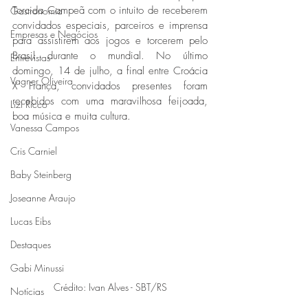
Torcida Campeã com o intuito de receberem 
Gastronomia
convidados especiais, parceiros e imprensa 
Empresas e Negócios
para assistirem aos jogos e torcerem pelo 
Brasil durante o mundial. No último 
Entrevistas
domingo, 14 de julho, a final entre Croácia 
Vagner Oliveira
X França, convidados presentes foram 
recebidos com uma maravilhosa feijoada, 
Lizi Ricco
boa música e muita cultura.
Vanessa Campos
Cris Carniel
Baby Steinberg
Joseanne Araujo
Lucas Eibs
Destaques
Gabi Minussi
Crédito: Ivan Alves - SBT/RS
Notícias