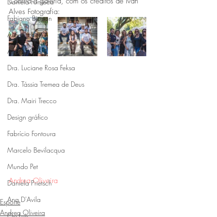
Confira a galeria, com os créditos de Ivan 
Daniela Fonseca
Alves Fotografia:
Fabiano Biazon
Alice Ricco
Ação Social
Dra. Luciane Rosa Feksa
Dra. Tássia Tremea de Deus
Dra. Mairi Trecco
Design gráfico
Fabrício Fontoura
Marcelo Bevilacqua
Mundo Pet
Andrea Oliveira
Daniela Prietsch
Ana D'Avila
Esporte
Andrea Oliveira
Osi Luís