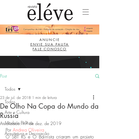
ANUNCIE
ENVIE SUA PAUTA
FALE CONOSCO
Post
Todos
23 de jul. de 2018
1 min de leitura
Todos
De Olho Na Copa do Mundo da
Arte e Cultura
Russia
Moda e Beleza
Atualizado:
17 de dez. de 2019
Por 
Andrea Oliveira
Arquitetura e Decoração
O SBT RS e O Bairrista criaram um projeto 