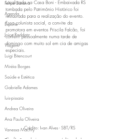
Localizada na Casa Boni - Embaixada RS 
Felipe Saraiva
tombada pelo Patrimônio Histórico foi 
Agenda
restaurada para a realização do evento. 
Essa colunista social, a convite da 
Esporte
promotora em eventos Priscila Falcão, foi 
Joice Raddatz
conferir pessoalmente numa tarde de 
domingo com muito sol em cia de amigas 
Viagem
especiais.
Luigi Bitencourt
Miréia Borges
Saúde e Estética
Gabrielle Adames
luis-pissaia
Andrea Oliveira
Ana Paula Oliveira
Crédito: Ivan Alves - SBT/RS
Vanessa Machry