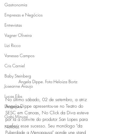
Gastronomia
Empresas e Negócios
Entrevistas
Vagner Oliveira
Lizi Ricco
Vanessa Campos
Cris Carniel
Baby Steinberg
Angela Dippe. Foto:Heloiza Bortz
Joseanne Araujo
Lucas Eibs
No último sábado, 02 de setembro, a atriz 
Angela Dippe apresentou-se no Teatro do 
Destaques
SESC em Canoas, No Click da Diva esteve 
Gabi Minussi
por lá a convite do produtor San Lopes para 
conferir esse sucesso. Seu monólogo "da 
Notícias
Puberdade a Menopausa" aonde une stand 