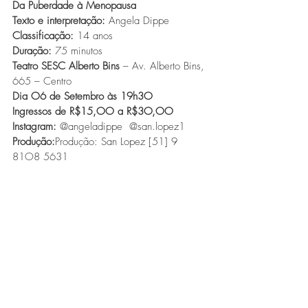
Da Puberdade à Menopausa
Texto e interpretação: 
Angela Dippe 
Classificação: 
14 anos 
Duração: 
75 minutos 
Teatro SESC Alberto Bins 
– Av. Alberto Bins, 
665 – Centro 
Dia O6 de Setembro às 19h3O
Ingressos de R$15,OO a R$3O,OO
Instagram:
 @angeladippe  @san.lopez1 
Produção:
Produção: San Lopez [51] 9 
81O8 5631 