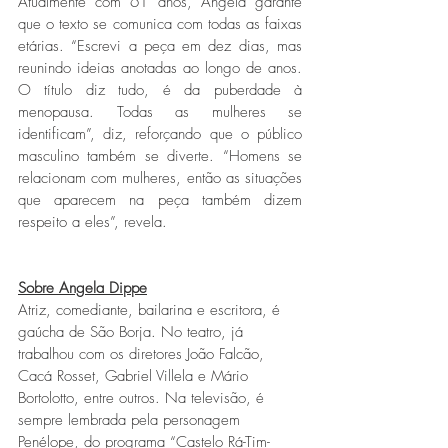
Atualmente com 61 anos, Angela garante 
que o texto se comunica com todas as faixas 
etárias. “Escrevi a peça em dez dias, mas 
reunindo ideias anotadas ao longo de anos. 
O título diz tudo, é da puberdade à 
menopausa. Todas as mulheres se 
identificam”, diz, reforçando que o público 
masculino também se diverte. “Homens se 
relacionam com mulheres, então as situações 
que aparecem na peça também dizem 
respeito a eles”, revela. 
Sobre Angela Dippe
Atriz, comediante, bailarina e escritora, é 
gaúcha de São Borja. No teatro, já 
trabalhou com os diretores João Falcão, 
Cacá Rosset, Gabriel Villela e Mário 
Bortolotto, entre outros. Na televisão, é 
sempre lembrada pela personagem 
Penélope, do programa “Castelo Rá-Tim-