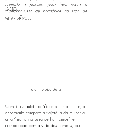
comedy e palestra para falar sobre a 
LGBTQ
montanha-russa de hormônios na vida de 
uma mulher
Fabiano Biazon
Foto: Heloisa Bortz.
Com tintas autobiográficas e muito humor, o 
espetáculo compara a trajetória da mulher a 
uma “montanha-russa de hormônios”, em 
comparação com a vida dos homens, que 