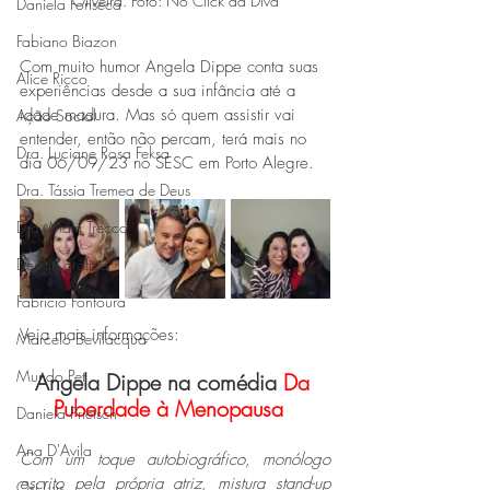
Oliveira. Foto: No Click da Diva
Daniela Fonseca
Fabiano Biazon
Com muito humor Angela Dippe conta suas 
Alice Ricco
experiências desde a sua infância até a 
idade madura. Mas só quem assistir vai 
Ação Social
entender, então não percam, terá mais no 
Dra. Luciane Rosa Feksa
dia 06/09/23 no SESC em Porto Alegre.
Dra. Tássia Tremea de Deus
Dra. Mairi Trecco
Design gráfico
Fabrício Fontoura
Veja mais informações:
Marcelo Bevilacqua
Mundo Pet
Angela Dippe na comédia 
Da 
Puberdade à Menopausa 
Daniela Prietsch
Ana D'Avila
Com um toque autobiográfico, monólogo 
escrito pela própria atriz, mistura stand-up 
Osi Luís