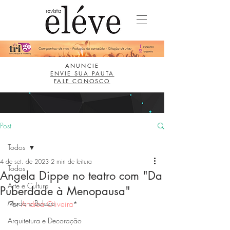
ANUNCIE
ENVIE SUA PAUTA
FALE CONOSCO
Post
Todos
4 de set. de 2023
2 min de leitura
Todos
Angela Dippe no teatro com "Da
Arte e Cultura
Puberdade à Menopausa"
Moda e Beleza
Por 
Andrea Oliveira
*
Arquitetura e Decoração