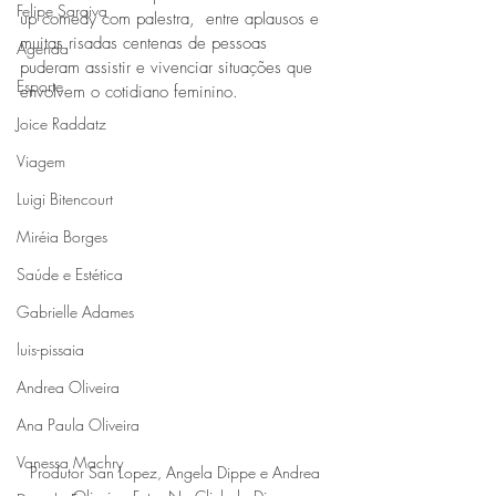
Felipe Saraiva
up comedy com palestra,  entre aplausos e 
muitas risadas centenas de pessoas 
Agenda
puderam assistir e vivenciar situações que 
Esporte
envolvem o cotidiano feminino.
Joice Raddatz
Viagem
Luigi Bitencourt
Miréia Borges
Saúde e Estética
Gabrielle Adames
luis-pissaia
Andrea Oliveira
Ana Paula Oliveira
Vanessa Machry
Produtor San Lopez, Angela Dippe e Andrea 