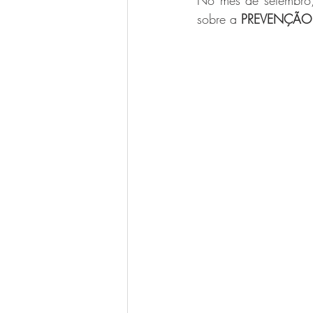
No mês de setembro
sobre a 
PREVENÇÃO 
Luigi Bitencourt
Miréia Borges
Ana Paula Oliveira
Vanessa Ma