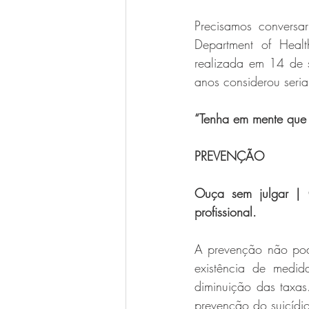
Precisamos convers
Department of Healt
realizada em 14 de 
anos considerou seria
“Tenha em mente que 
PREVENÇÃO
Ouça sem julgar | O
profissional.
A prevenção não pode
existência de medid
diminuição das taxas.
prevenção do suicídi