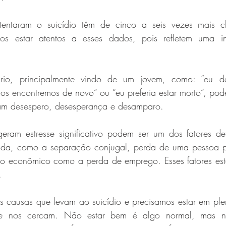
entaram o suicídio têm de cinco a seis vezes mais ch
os estar atentos a esses dados, pois refletem uma in
io, principalmente vindo de um jovem, como: “eu des
os encontremos de novo” ou “eu preferia estar morto”, pode
ram desespero, desesperança e desamparo.
eram estresse significativo podem ser um dos fatores det
da, como a separação conjugal, perda de uma pessoa pr
zo econômico como a perda de emprego. Esses fatores est
.
is causas que levam ao suicídio e precisamos estar em pl
 nos cercam. Não estar bem é algo normal, mas nec