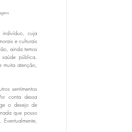
agens
ndivíduo, cuja 
orais e culturais 
zão, ainda temos 
saúde pública. 
e muita atenção, 
ros sentimentos 
or conta dessa 
ge o desejo de 
nada que posso 
 Eventualmente, 