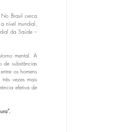
No Brasil cerca 
 nível mundial, 
ial da Saúde – 
torno mental. A 
 de substâncias 
s entre os homens 
 três vezes mais 
ência efetiva de 
ura”.