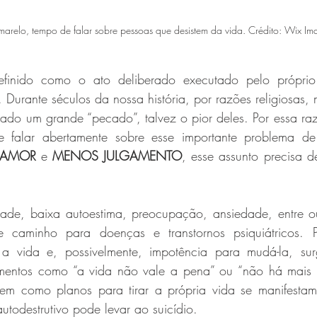
arelo, tempo de falar sobre pessoas que desistem da vida. Crédito: Wix Im
efinido como o ato deliberado executado pelo próprio i
 Durante séculos da nossa história, por razões religiosas, m
erado um grande “pecado”, talvez o pior deles. Por essa ra
falar abertamente sobre esse importante problema de 
 AMOR
 e 
MENOS JULGAMENTO
, esse assunto precisa d
dade, baixa autoestima, preocupação, ansiedade, entre out
 caminho para doenças e transtornos psiquiátricos. P
a vida e, possivelmente, impotência para mudá-la, sur
amentos como “a vida não vale a pena” ou “não há mais 
em como planos para tirar a própria vida se manifestam.
todestrutivo pode levar ao suicídio.