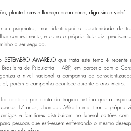
ão, plante flores e floresça a sua alma, diga sim a vida”.
em psiquiatra, mas identifiquei a oportunidade de traz
tilhar conhecimento, e como o próprio título diz, precisamos
minho a ser seguido. 
o 
SETEMBRO AMARELO
 que trata este tema é recente n
rasileira de Psiquiatria – ABP, em parceria com o Cons
aniza a nível nacional a campanha de conscientizaçã
icial, porém a campanha acontece durante o ano inteiro.
oi adotada por conta da trágica história que a inspiro
apenas 17 anos, chamado Mike Emme, tirou a própria vid
amigos e familiares distribuíram no funeral cartões com f
para pessoas que estivessem enfrentando o mesmo desesp
ando mundo afora.