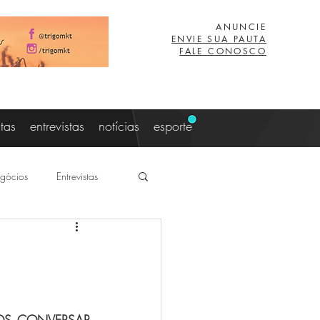
ANUNCIE
ENVIE SUA PAUTA
FALE CONOSCO
stas
entrevistas
notícias
esporte
gócios
Entrevistas
aujo
Lucas Eibs
z
Viagem