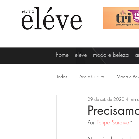
home
eléve
moda e beleza
a
Todos
Arte e Cultura
Moda e Bel
29 de set. de 2020
4 min d
Vagner Oliveira
Lizi Ricco
Precisamo
Por 
Felipe Saraiva
*
Destaques
Gabi Minussi
N