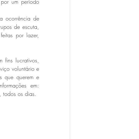
por um período 
a ocorrência de 
rupos de escuta, 
eitas por lazer, 
ins lucrativos, 
iço voluntário e 
s que querem e 
precisam conversar, com sigilo e anonimato. Você pode acessar mais informações em: 
 todos os dias.