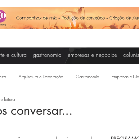
rte e cultura
gastronomia
empresas e negócios
coluni
eza
Arquitetura e Decoração
Gastronomia
Empresas e Ne
e leitura
Vanessa Campos
Cris Carniel
Baby Steinberg
Joseanne Ar
s conversar...
otícias
Felipe Saraiva
Agenda
Esporte
Joice Raddat