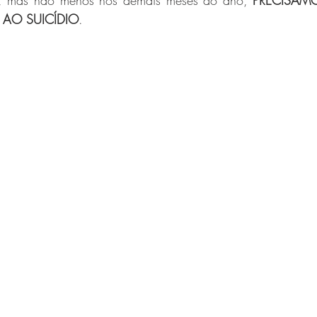
, mas não menos nos demais meses do ano, 
PRECISAM
AO SUICÍDIO
.
Saúde e Estética
Gabrielle Adames
luis-pissaia
Andrea
chry
Daniela Fonseca