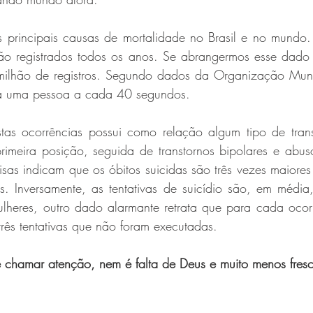
 principais causas de mortalidade no Brasil e no mundo. 
são registrados todos os anos. Se abrangermos esse dado a
milhão de registros. Segundo dados da Organização Mund
a uma pessoa a cada 40 segundos. 
as ocorrências possui como relação algum tipo de trans
imeira posição, seguida de transtornos bipolares e abuso
squisas indicam que os óbitos suicidas são três vezes maiore
. Inversamente, as tentativas de suicídio são, em média,
ulheres, outro dado alarmante retrata que para cada ocorr
 três tentativas que não foram executadas.
chamar atenção, nem é falta de Deus e muito menos fresc