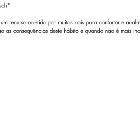
tsch*
Saúde e Estética
Gabrielle Adames
luis-pissaia
Andrea
um recurso aderido por muitos pais para confortar e acalm
ão as consequências deste hábito e quando não é mais ind
chry
Daniela Fonseca