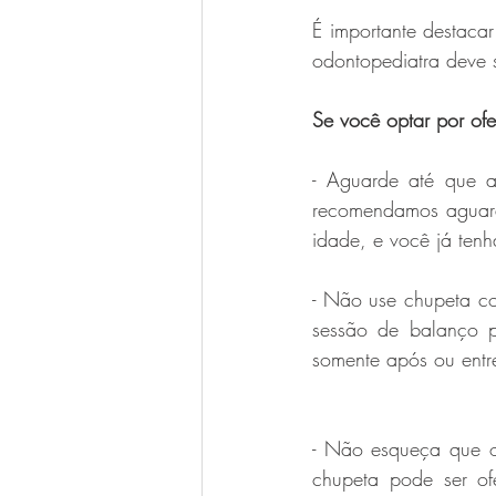
É importante destacar
odontopediatra deve s
Se você optar por of
- Aguarde até que a
recomendamos aguard
idade, e você já tenh
- Não use chupeta c
sessão de balanço 
somente após ou ent
- Não esqueça que o
chupeta pode ser of