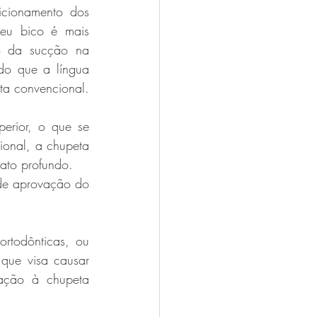
cionamento dos 
eu bico é mais 
 da sucção na 
o que a língua 
empurre os dentes para fora, o que poderia acontecer com o uso de uma chupeta convencional. 
erior, o que se 
onal, a chupeta 
ato profundo. 
 de aprovação do 
todônticas, ou 
que visa causar 
ção à chupeta 