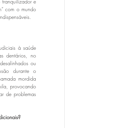
tranquilizador e 
am” com o mundo 
ndispensáveis. 
diciais à saúde 
 dentários, no 
desalinhados ou 
são durante o 
hamada mordida 
ila, provocando 
ar de problemas 
dicionais?