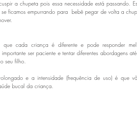
spir a chupeta pois essa necessidade está passando. Es
 se ficamos empurrando para  bebê pegar de volta a chupe
mover. 
r que cada criança é diferente e pode responder melho
é importante ser paciente e tentar diferentes abordagens até
o seu filho. 
olongado e a intensidade (frequência de uso) é que vão
aúde bucal da criança.  