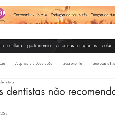
rte e cultura
gastronomia
empresas e negócios
coluni
eza
Arquitetura e Decoração
Gastronomia
Empresas e Ne
de leitura
Vanessa Campos
Cris Carniel
Baby Steinberg
Joseanne Ar
os dentistas não recomen
otícias
Felipe Saraiva
Agenda
Esporte
Joice Raddat
 2023