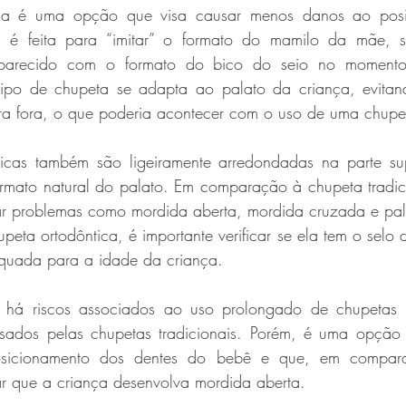
ica é uma opção que visa causar menos danos ao posi
 é feita para “imitar” o formato do mamilo da mãe, s
parecido com o formato do bico do seio no momento
ipo de chupeta se adapta ao palato da criança, evitand
icas também são ligeiramente arredondadas na parte sup
rmato natural do palato. Em comparação à chupeta tradici
itar problemas como mordida aberta, mordida cruzada e pal
peta ortodôntica, é importante verificar se ela tem o selo
uada para a idade da criança. 
há riscos associados ao uso prolongado de chupetas or
sados pelas chupetas tradicionais. Porém, é uma opção 
sicionamento dos dentes do bebê e que, em compara
itar que a criança desenvolva mordida aberta. 