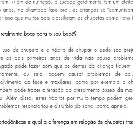
em. Além da nutrição, a sucção geralmente tem um efeito 
is anos, na chamada fase oral, as crianças se “comunic
r isso que muitos pais classificam as chupetas como itens i
realmente boas para o seu bebê? 
 uso de chupeta e o hábito de chupar o dedo são preju
e os dois primeiros anos de vida não causa problemas
ongado pode fazer com que os dentes da criança fiquem 
etamente, ou seja, podem causar problemas de oclu
volvimento da face e maxilares, como por exemplo a c
mbém pode trazer alteração do crescimento ósseo da max
as. Além disso, estes hábitos por muito tempo podem ger
oblemas respiratórios e distúrbio do sono, como apneia. 
todônticas e qual a diferença em relação às chupetas tra