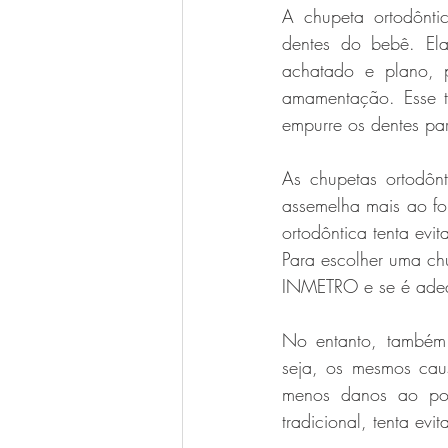
A chupeta ortodônt
dentes do bebê. Ela
achatado e plano, 
amamentação. Esse t
As chupetas ortodônt
assemelha mais ao fo
ortodôntica tenta ev
Para escolher uma chu
INMETRO e se é adeq
No entanto, também 
seja, os mesmos cau
menos danos ao po
tradicional, tenta ev