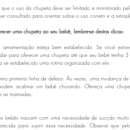
 que o uso da chupeta deve ser limitado e monitorado pel
er consultado para orientar sobre o uso correto e a retira
erecer uma chupeta ao seu bebê, lembre-se destas dicas:
 amamentação esteja bem estabelecida. Se você estive
ar para oferecer uma chupeta até que seu bebê tenha 3 
a se estabelecido uma rotina organizada com ele.  
omo primeira linha de defesa. Às vezes, uma mudança de
podem acalmar um bebê chorando. Ofereça uma chupet
re as mamadas. 
s bebês nascem com uma necessidade de sucção muito 
erecida para suprir essa necessidade. Observe que pelo