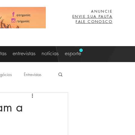
ANUNCIE
ENVIE SUA PAUTA
FALE CONOSCO
stas
entrevistas
notícias
esporte
gócios
Entrevistas
aujo
Lucas Eibs
dam a
z
Viagem