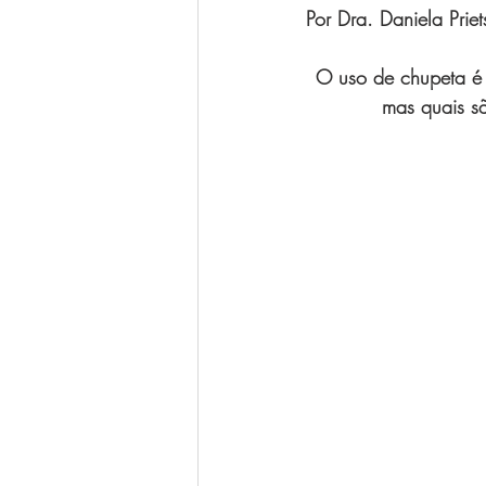
Por Dra. Daniela Prie
Luigi Bitencourt
Miréia Borges
O uso de chupeta é 
mas quais s
Ana Paula Oliveira
Vanessa Ma