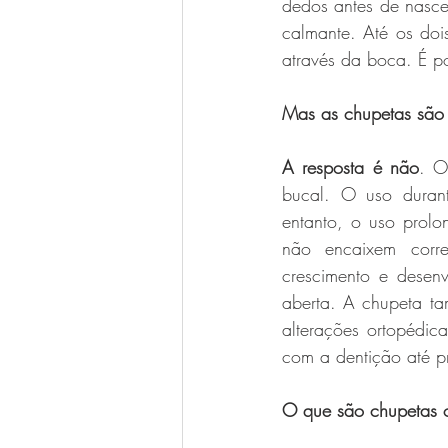
dedos antes de nascer
calmante. Até os do
através da boca. É po
Mas as chupetas são 
A resposta é não
. O
bucal. O uso durant
entanto, o uso prol
não encaixem corr
crescimento e desen
aberta. A chupeta ta
alterações ortopédic
com a dentição até pr
O que são chupetas or