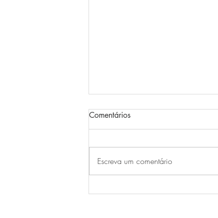
Comentários
Escreva um comentário
Dia Internacional da Cerveja
em 2026 ganha celebração
especial na zona sul de Porto