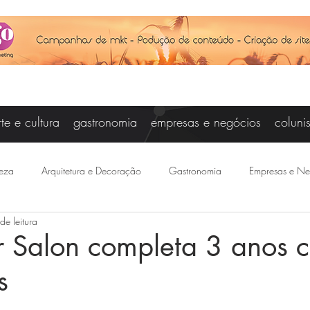
rte e cultura
gastronomia
empresas e negócios
coluni
eza
Arquitetura e Decoração
Gastronomia
Empresas e Ne
de leitura
Vanessa Campos
Cris Carniel
Baby Steinberg
Joseanne Ar
r Salon completa 3 anos 
s
otícias
Felipe Saraiva
Agenda
Esporte
Joice Raddat