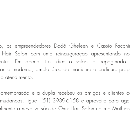
 os empreendedores Dodô Gheleen e Cassio Facchini
x Hair Salon com uma reinauguração apresentando no
ientes. Em apenas três dias o salão foi repaginado
ean e moderna, ampla área de manicure e pedicure propo
no atendimento.
comemoração e a dupla recebeu os amigos e clientes co
 mudanças, ligue  (51) 3939-6158 e aproveite para agen
lmente a nova versão do Onix Hair Salon na rua Mathias