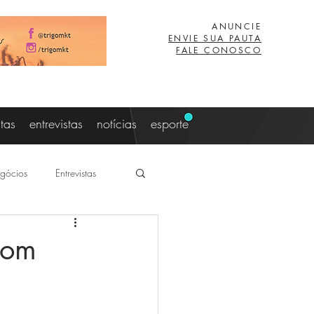
ANUNCIE
ENVIE SUA PAUTA
FALE CONOSCO
stas
entrevistas
notícias
esporte
gócios
Entrevistas
aujo
Lucas Eibs
com
z
Viagem