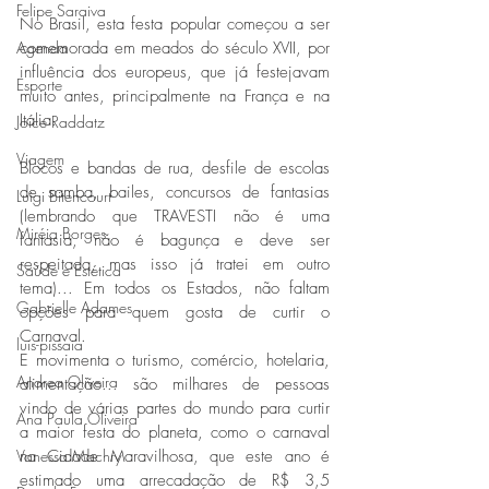
Felipe Saraiva
No Brasil, esta festa popular começou a ser 
comemorada em meados do século XVII, por 
Agenda
influência dos europeus, que já festejavam 
Esporte
muito antes, principalmente na França e na 
Itália.
Joice Raddatz
Viagem
Blocos e bandas de rua, desfile de escolas 
de samba, bailes, concursos de fantasias 
Luigi Bitencourt
(lembrando que TRAVESTI não é uma 
Miréia Borges
fantasia, não é bagunça e deve ser 
respeitada, mas isso já tratei em outro 
Saúde e Estética
tema)... Em todos os Estados, não faltam 
Gabrielle Adames
opções para quem gosta de curtir o 
Carnaval.
luis-pissaia
E movimenta o turismo, comércio, hotelaria, 
Andrea Oliveira
alimentação... são milhares de pessoas 
vindo de várias partes do mundo para curtir 
Ana Paula Oliveira
a maior festa do planeta, como o carnaval 
na Cidade Maravilhosa, que este ano é 
Vanessa Machry
estimado uma arrecadação de R$ 3,5 