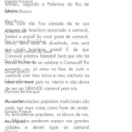
Daniela Fonseca
bilhões, segundo a Prefeitura do Rio de 
Janeiro.
Fabiano Biazon
Alice Ricco
Mas você não fica cansado de ter sua 
imagem de brasileiro associada a carnaval, 
Ação Social
futebol e praia? Se você gosta de carnaval, 
Dra. Luciane Rosa Feksa
ótimo, deve estar se divertindo, mas será 
que todo brasileiro gosta? E de que 
Dra. Tássia Tremea de Deus
Carnaval estamos falando? Será que não há 
Dra. Mairi Trecco
muitas formas de se celebrar o Carnaval? Por 
exemplo, eu, já estou na fase de curtir o 
Design gráfico
carnaval com meu noivo e meu cachorro na 
Fabrício Fontoura
casa dos meus pais no interior e não deixa 
de ser um GRANDE carnaval para nós. 
Marcelo Bevilacqua
As comemorações populares tradicionais são 
Mundo Pet
cada vez mais vistas como fonte de renda. 
Daniela Prietsch
As brincadeiras populares, os blocos de rua, 
os folguedos perderam espaço nas grandes 
Ana D'Avila
cidades e deram lugar ao carnaval 
Osi Luís