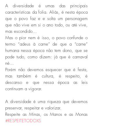
A diversidade é umas das principais 
características da folia. Aliás, é nesta época 
que o povo faz e e solta um personagem 
que não vive em si o ano todo, ou até vive, 
mas escondido...
Mas o pior nem é isso, o povo confunde o 
termo “adeus à carne” de que a “carne” 
humana nessa época não tem dono, que se 
pode tudo, como dizem: já que é carnaval 
né...
Porém não devemos esquecer que é festa, 
mas também é cultura, é respeito, é 
descanso e que nessa época as leis 
continuam a vigorar.
A diversidade é uma riqueza que devemos 
preservar, respeitar e valorizar.
Respeite as Minas, os Manos e as Monas 
#RESPEITETODOXS