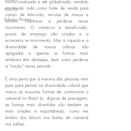
institucionalizado e até globalizado, vendido 
no mundo todo como fonte de renda para 
LGBTQ
canais de televisão, revistas de massa e 
Fabiano Biazon
turismo. Ganha-se e perde-se nesse 
movimento. O comércio é beneficiado, 
postos de emprego são criados e a 
economia se movimenta. Mas a riqueza e a 
diversidade de nossas culturas são 
apagadas e apenas as formas mais 
rentáveis têm destaque, bem como perde-se 
a “noção” nesse período.
É uma pena que a maioria das pessoas nem 
pare para pensar na diversidade cultural que 
marca as muuuitas formas de comemorar o 
carnaval no Brasil (e, diga-se de passagem, 
as formas mais divertidas são também as 
mais simples e espontâneas), como me 
lembro dos blocos nos bailes de carnaval 
nos salões... 