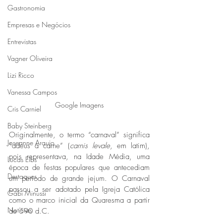
Gastronomia
Empresas e Negócios
Entrevistas
Vagner Oliveira
Lizi Ricco
Vanessa Campos
Google Imagens
Cris Carniel
Baby Steinberg
Originalmente, o termo “carnaval” significa 
Joseanne Araujo
“adeus à carne” (
carnis levale
, em latim), 
pois representava, na Idade Média, uma 
Lucas Eibs
época de festas populares que antecediam 
Destaques
um período de grande jejum. O Carnaval 
passou a ser adotado pela Igreja Católica 
Gabi Minussi
como o marco inicial da Quaresma a partir 
Notícias
de 590 d.C. 