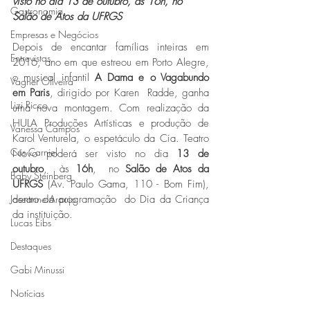
visto no dia 13 de outubro, às 16h, no 
Gastronomia
Salão de Atos da UFRGS
Empresas e Negócios
Depois de encantar famílias inteiras em 
Entrevistas
2016, ano em que estreou em Porto Alegre, 
o musical infantil 
A Dama e o Vagabundo 
Vagner Oliveira
em Paris
, dirigido por Karen  Radde, ganha 
Lizi Ricco
uma nova montagem. Com realização da 
HULA Produções Artísticas e produção de 
Vanessa Campos
Karol Venturela, o espetáculo da Cia. Teatro 
Cris Carniel
Novo poderá ser visto no dia 
13 de 
outubro
,  às 
16h
,  no 
Salão de Atos da 
Baby Steinberg
UFRGS 
(Av. Paulo Gama, 110 - Bom Fim), 
Joseanne Araujo
dentro da programação  do Dia da Criança 
da instituição. 
Lucas Eibs
Destaques
Gabi Minussi
Notícias