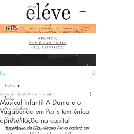
ANUNCIE
ENVIE SUA PAUTA
FALE CONOSCO
Post
Todos
23 de set. de 2019
2 min de leitura
Todos
Musical infantil A Dama e o
Arte e Cultura
Vagabundo em Paris tem única
Moda e Beleza
apresentação na capital
Espetáculo da Cia.  Teatro Novo poderá ser 
Arquitetura e Decoração