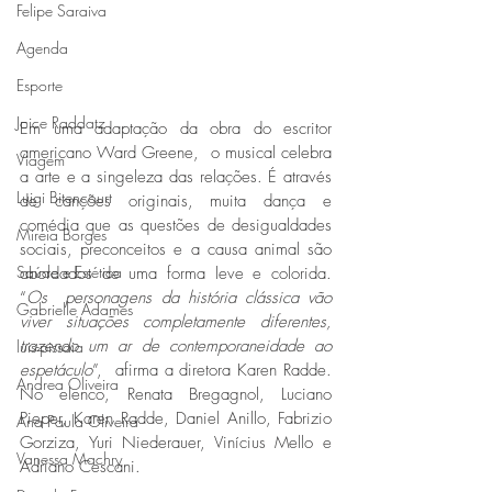
Felipe Saraiva
Agenda
Esporte
Joice Raddatz
Em uma adaptação da obra do escritor 
americano Ward Greene,  o musical celebra 
Viagem
a arte e a singeleza das relações. É através 
Luigi Bitencourt
de canções originais, muita dança e 
comédia que as questões de desigualdades 
Miréia Borges
sociais, preconceitos e a causa animal são 
Saúde e Estética
abordados de uma forma leve e colorida. 
“
Os  personagens da história clássica vão 
Gabrielle Adames
viver situações completamente diferentes, 
trazendo um ar de contemporaneidade ao 
luis-pissaia
espetáculo
”,  afirma a diretora Karen Radde. 
Andrea Oliveira
No elenco, Renata Bregagnol, Luciano 
Pieper, Karen Radde, Daniel Anillo, Fabrizio 
Ana Paula Oliveira
Gorziza, Yuri Niederauer, Vinícius Mello e 
Vanessa Machry
Adriano Cescani. 