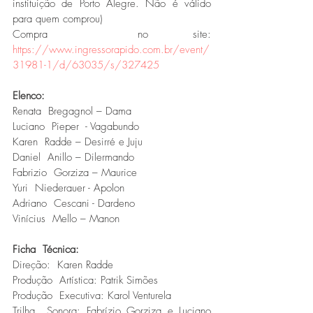
instituição de Porto Alegre. Não é válido 
para quem comprou)
Compra  no site: 
https://www.ingressorapido.com.br/event/
31981-1/d/63035/s/327425
Elenco:
Renata  Bregagnol – Dama
Luciano  Pieper  - Vagabundo
Karen  Radde – Desirré e Juju
Daniel  Anillo – Dilermando
Fabrizio  Gorziza – Maurice
Yuri  Niederauer - Apolon
Adriano  Cescani - Dardeno
Vinícius  Mello – Manon
Ficha  Técnica:
Direção:  Karen Radde
Produção  Artística: Patrik Simões
Produção  Executiva: Karol Venturela
Trilha  Sonora: Fabrízio Gorziza e Luciano 