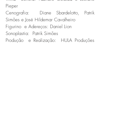
Pieper
Cenografia:  Diane Sbardelotto, Patrik 
Simões e José Hildemar Cavalheiro
Figurino  e Adereços: Daniel Lion
Sonoplastia:  Patrik Simões
Produção  e Realização:  HULA Produções 
Artísticas
Fotos > Lisa Roos
Fonte > Adriano Cescani
Arte e Cultura
Agenda
Destaques
Posts recentes
Ver tudo