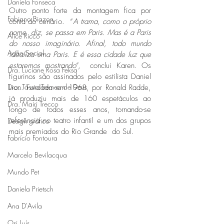
Daniela Fonseca
Outro ponto forte da montagem fica por 
Fabiano Biazon
conta do cenário.  “
A trama, como o próprio 
nome  diz, se passa em Paris. Mas é a Paris 
Alice Ricco
do nosso imaginário. Afinal, todo mundo 
Ação Social
idealiza uma Paris. E é essa cidade luz que 
estaremos mostrando
”,  conclui Karen. Os 
Dra. Luciane Rosa Feksa
figurinos são assinados pelo estilista Daniel 
Dra. Tássia Tremea de Deus
Lion. Fundada em 1968, por Ronald Radde, 
já produziu mais de 160 espetáculos ao 
Dra. Mairi Trecco
longo de todos esses anos, tornando-se 
referência no teatro infantil e um dos grupos 
Design gráfico
mais premiados do Rio Grande  do Sul. 
Fabrício Fontoura
Marcelo Bevilacqua
Mundo Pet
Daniela Prietsch
Ana D'Avila
Osi Luís