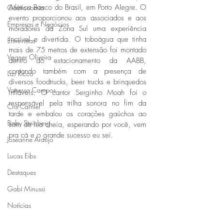
Atlética Banco do Brasil, em Porto Alegre. O 
Gastronomia
evento proporcionou aos associados e aos 
Empresas e Negócios
moradores da Zona Sul uma experiência 
incrível e divertida. O toboágua que tinha 
Entrevistas
mais de 75 metros de extensão foi montado 
Vagner Oliveira
dentro do estacionamento da AABB, 
contando também com a presença de 
Lizi Ricco
diversos foodtrucks, beer trucks e brinquedos 
Vanessa Campos
infláveis. O cantor Serginho Moah foi o 
responsável pela trilha sonora no fim da 
Cris Carniel
tarde e embalou os corações gaúchos ao 
Baby Steinberg
som de lua cheia, esperando por você, vem 
pra cá e o grande sucesso eu sei.
Joseanne Araujo
Lucas Eibs
Destaques
Gabi Minussi
Notícias