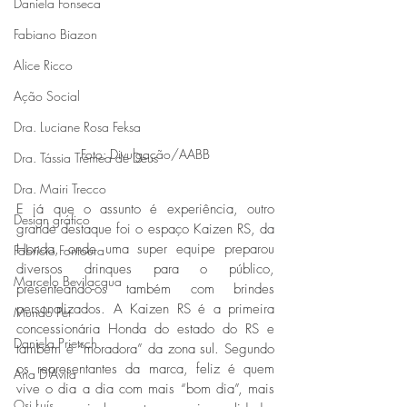
Daniela Fonseca
Fabiano Biazon
Alice Ricco
Ação Social
Dra. Luciane Rosa Feksa
Foto: Divulgação/AABB
Dra. Tássia Tremea de Deus
Dra. Mairi Trecco
E já que o assunto é experiência, outro 
Design gráfico
grande destaque foi o espaço Kaizen RS, da 
Honda, onde uma super equipe preparou 
Fabrício Fontoura
diversos drinques para o público, 
Marcelo Bevilacqua
presenteando-os também com brindes 
personalizados. A Kaizen RS é a primeira 
Mundo Pet
concessionária Honda do estado do RS e 
Daniela Prietsch
também é “moradora” da zona sul. Segundo 
os representantes da marca, feliz é quem 
Ana D'Avila
vive o dia a dia com mais “bom dia”, mais 
Osi Luís