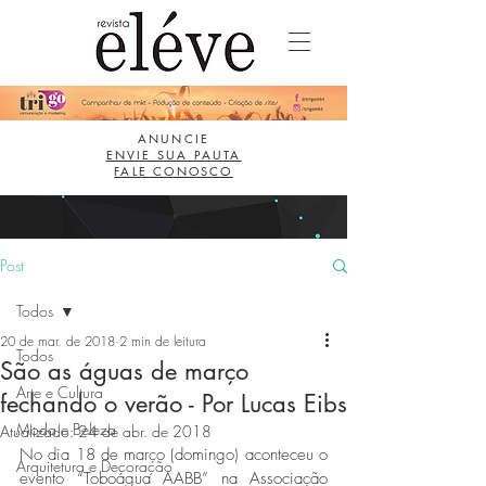
ANUNCIE
ENVIE SUA PAUTA
FALE CONOSCO
Post
Todos
20 de mar. de 2018
2 min de leitura
Todos
São as águas de março
Arte e Cultura
fechando o verão - Por Lucas Eibs
Moda e Beleza
Atualizado:
24 de abr. de 2018
No dia 18 de março (domingo) aconteceu o 
Arquitetura e Decoração
evento “Toboágua AABB” na Associação 