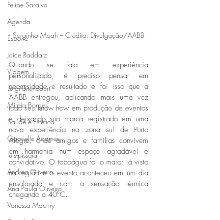
Felipe Saraiva
Agenda
Serginho Moah – Crédito: Divulgação/AABB
Esporte
Joice Raddatz
Quando se fala em experiência 
Viagem
personalizada, é preciso pensar em 
necessidade e resultado e foi isso que a 
Luigi Bitencourt
AABB entregou, aplicando mais uma vez 
Miréia Borges
todo seu know how em produção de eventos 
e deixando sua marca registrada em uma 
Saúde e Estética
nova experiência na zona sul de Porto 
Gabrielle Adames
Alegre, onde amigos e famílias convivem 
em harmonia num espaço agradável e 
luis-pissaia
convidativo. O toboágua foi o maior já visto 
Andrea Oliveira
na região e o evento aconteceu em um dia 
ensolarado e com a sensação térmica 
Ana Paula Oliveira
chegando a 40°C.
Vanessa Machry