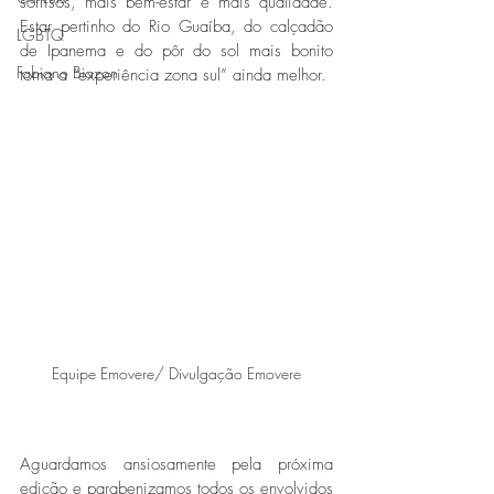
sorrisos, mais bem-estar e mais qualidade. 
Estar pertinho do Rio Guaíba, do calçadão 
LGBTQ
de Ipanema e do pôr do sol mais bonito 
Fabiano Biazon
torna a “experiência zona sul” ainda melhor.
Equipe Emovere/ Divulgação Emovere
Aguardamos ansiosamente pela próxima 
edição e parabenizamos todos os envolvidos 