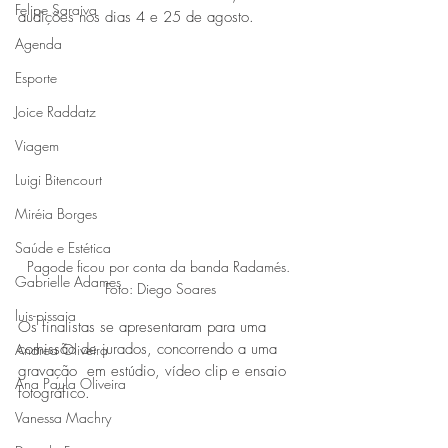
Felipe Saraiva
audições nos dias 4 e 25 de agosto.  
Agenda
Esporte
Joice Raddatz
Viagem
Luigi Bitencourt
Miréia Borges
Saúde e Estética
Pagode ficou por conta da banda Radamés. 
Gabrielle Adames
Foto: Diego Soares
luis-pissaia
Os finalistas se apresentaram para uma 
comissão de jurados, concorrendo a uma 
Andrea Oliveira
gravação  em estúdio, vídeo clip e ensaio 
Ana Paula Oliveira
fotográfico.
Vanessa Machry