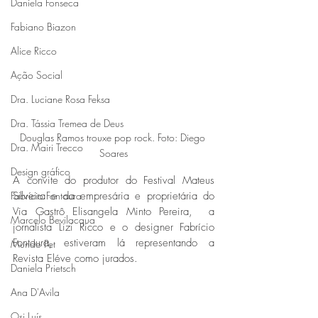
Daniela Fonseca
Fabiano Biazon
Alice Ricco
Ação Social
Dra. Luciane Rosa Feksa
Dra. Tássia Tremea de Deus
Douglas Ramos trouxe pop rock. Foto: Diego 
Dra. Mairi Trecco
Soares
Design gráfico
A convite do produtor do Festival Mateus 
Fabrício Fontoura
Silveira e da empresária e proprietária do 
Via Gastrô Elisangela Minto Pereira,  a 
Marcelo Bevilacqua
jornalista Lizi Ricco e o designer Fabrício 
Fontoura, estiveram lá representando a 
Mundo Pet
Revista Eléve como jurados.
Daniela Prietsch
Ana D'Avila
Osi Luís