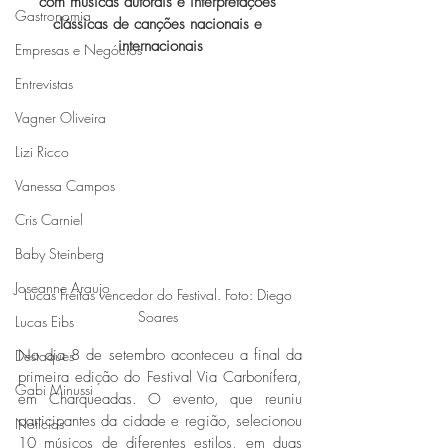
com músicas autorais e interpretações 
Gastronomia
clássicas de canções nacionais e 
internacionais
Empresas e Negócios
Entrevistas
Vagner Oliveira
Lizi Ricco
Vanessa Campos
Cris Carniel
Baby Steinberg
Joseanne Araujo
Lucas Freitas vencedor do Festival. Foto: Diego 
Soares 
Lucas Eibs
No dia 8 de setembro aconteceu a final da 
Destaques
primeira edição do Festival Via Carbonífera, 
Gabi Minussi
em Charqueadas. O evento, que reuniu 
participantes da cidade e região, selecionou 
Notícias
10 músicos de diferentes estilos, em duas 