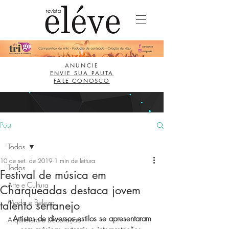
ANUNCIE
ENVIE SUA PAUTA
FALE CONOSCO
Post
Todos
10 de set. de 2019
1 min de leitura
Todos
Festival de música em
Arte e Cultura
Charqueadas destaca jovem
Moda e Beleza
talento sertanejo
 Artistas de diversos estilos se apresentaram 
Arquitetura e Decoração