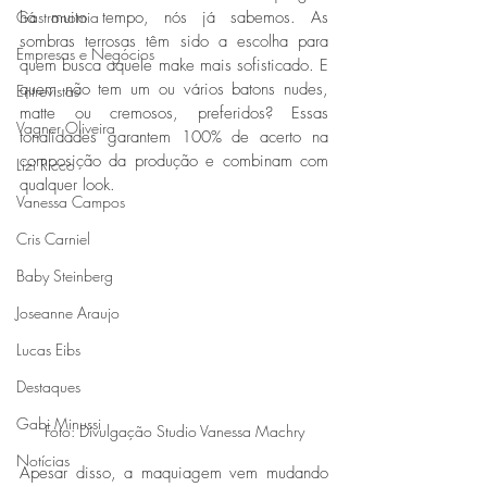
Gastronomia
há muito tempo, nós já sabemos. As 
sombras terrosas têm sido a escolha para 
Empresas e Negócios
quem busca aquele make mais sofisticado. E 
quem não tem um ou vários batons nudes, 
Entrevistas
matte ou cremosos, preferidos? Essas 
Vagner Oliveira
tonalidades garantem 100% de acerto na 
composição da produção e combinam com 
Lizi Ricco
qualquer look. 
Vanessa Campos
Cris Carniel
Baby Steinberg
Joseanne Araujo
Lucas Eibs
Destaques
Gabi Minussi
Foto: Divulgação Studio Vanessa Machry
Notícias
Apesar disso, a maquiagem vem mudando 