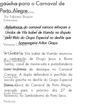
gaúcha para o Carnaval de
Gastronomia
Porto Alegre
Empresas e Negócios
Por Fabiano Biazon
Entrevistas
Referências do carnaval carioca reforçam a 
Vagner Oliveira
Unidos de Vila Isabel de Viamão na disputa 
Lizi Ricco
pelo título do Grupo Especial no desfile que 
homenageia Ailton Graça
Vanessa Campos
Cris Carniel
A Unidos de Vila Isabel de Viamão anunciou 
a contratação de Diogo Jesus e Bruna 
Baby Steinberg
Santos, casal de mestre-sala e porta-bandeira 
Joseanne Araujo
com trajetória de destaque no Carnaval 
Carioca. A dupla defenderá o pavilhão da 
Lucas Eibs
escola gaúcha no desfile do Grupo Especial 
Destaques
(Série Ouro) do Carnaval de Porto Alegre, 
marcado para o próximo dia 27 de 
Gabi Minussi
fevereiro, no Sambódromo do Porto Seco. 
Notícias