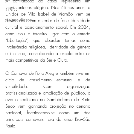
A contratação do casal representa um 
movimento estratégico. Nos últimos anos, a 
LGBTQ
Unidos de Vila Isabel de Viamão vem se 
Fabiano Biazon
destacando com enredos de forte identidade 
cultural e posicionamento social. Em 2024, 
conquistou o terceiro lugar com o enredo 
“Libertação”, que abordou temas como 
intolerância religiosa, identidade de gênero 
e inclusão, consolidando a escola entre as 
mais competitivas da Série Ouro. 
O Carnaval de Porto Alegre também vive um 
ciclo de crescimento estrutural e de 
visibilidade. Com organização 
profissionalizada e ampliação de público, o 
evento realizado no Sambódromo do Porto 
Seco vem ganhando projeção no cenário 
nacional, fortalecendo-se como um dos 
principais carnavais fora do eixo Rio–São 
Paulo. 