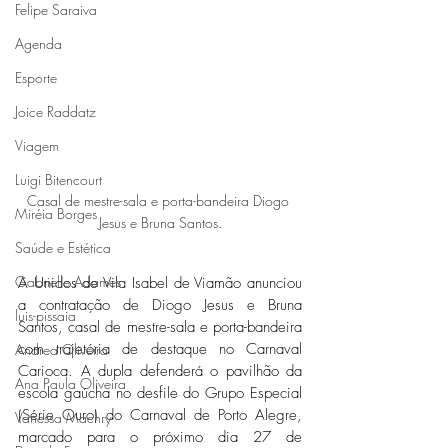
Felipe Saraiva
Agenda
Esporte
Joice Raddatz
Viagem
Luigi Bitencourt
Casal de mestre-sala e porta-bandeira Diogo 
Miréia Borges
Jesus e Bruna Santos.
Saúde e Estética
Gabrielle Adames
A Unidos de Vila Isabel de Viamão anunciou 
a contratação de Diogo Jesus e Bruna 
luis-pissaia
Santos, casal de mestre-sala e porta-bandeira 
com trajetória de destaque no Carnaval 
Andrea Oliveira
Carioca. A dupla defenderá o pavilhão da 
Ana Paula Oliveira
escola gaúcha no desfile do Grupo Especial 
(Série Ouro) do Carnaval de Porto Alegre, 
Vanessa Machry
marcado para o próximo dia 27 de 