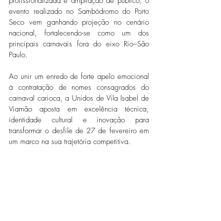
profissionalizada e ampliação de público, o 
evento realizado no Sambódromo do Porto 
Seco vem ganhando projeção no cenário 
nacional, fortalecendo-se como um dos 
principais carnavais fora do eixo Rio–São 
Paulo. 
Ao unir um enredo de forte apelo emocional 
à contratação de nomes consagrados do 
carnaval carioca, a Unidos de Vila Isabel de 
Viamão aposta em excelência técnica, 
identidade cultural e inovação para 
transformar o desfile de 27 de fevereiro em 
um marco na sua trajetória competitiva. 