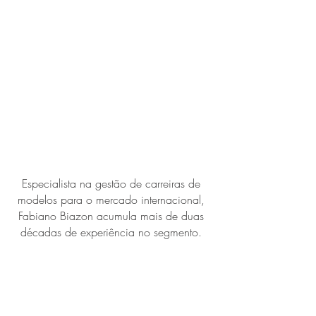
Especialista na gestão de carreiras de 
modelos para o mercado internacional, 
Fabiano Biazon acumula mais de duas 
décadas de experiência no segmento. 
Por mais de 10 anos, juntamente com 
Mateus Ahlert, liderou a conceituada 
agência Premier Models.  Foi responsável 
pela descoberta e preparação de 
centenas de modelos, como Léo Bruno, 