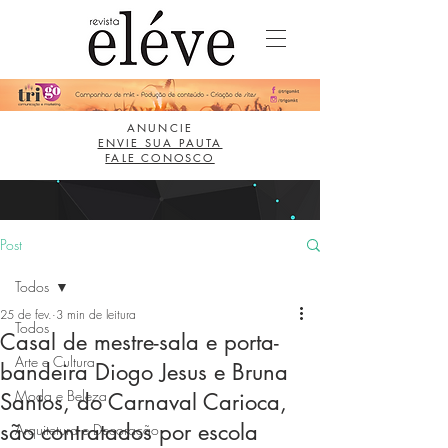
ANUNCIE
ENVIE SUA PAUTA
FALE CONOSCO
Post
Todos
25 de fev.
3 min de leitura
Todos
Casal de mestre-sala e porta-
Arte e Cultura
bandeira Diogo Jesus e Bruna
Moda e Beleza
Santos, do Carnaval Carioca,
são contratados por escola
Arquitetura e Decoração