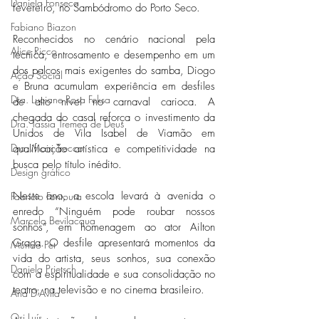
Daniela Fonseca
fevereiro, no Sambódromo do Porto Seco. 
Fabiano Biazon
Reconhecidos no cenário nacional pela 
Alice Ricco
técnica, entrosamento e desempenho em um 
dos palcos mais exigentes do samba, Diogo 
Ação Social
e Bruna acumulam experiência em desfiles 
Dra. Luciane Rosa Feksa
de alto nível no carnaval carioca. A 
chegada do casal reforça o investimento da 
Dra. Tássia Tremea de Deus
Unidos de Vila Isabel de Viamão em 
Dra. Mairi Trecco
qualificação artística e competitividade na 
busca pelo título inédito.  
Design gráfico
Neste ano, a escola levará à avenida o 
Fabrício Fontoura
enredo “Ninguém pode roubar nossos 
Marcelo Bevilacqua
sonhos”, em homenagem ao ator Ailton 
Graça. O desfile apresentará momentos da 
Mundo Pet
vida do artista, seus sonhos, sua conexão 
Daniela Prietsch
com a espiritualidade e sua consolidação no 
teatro, na televisão e no cinema brasileiro. 
Ana D'Avila
Osi Luís