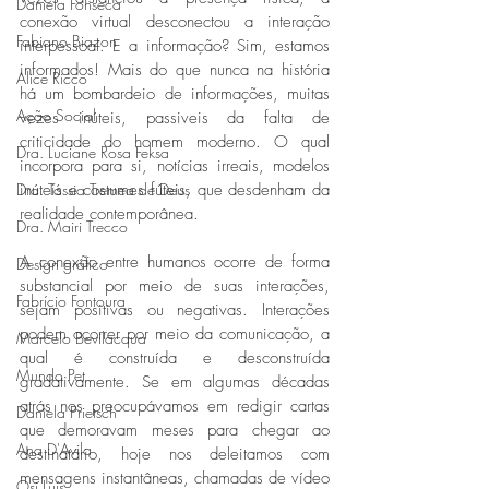
Daniela Fonseca
conexão virtual desconectou a interação 
Fabiano Biazon
interpessoal. E a informação? Sim, estamos 
informados! Mais do que nunca na história 
Alice Ricco
há um bombardeio de informações, muitas 
Ação Social
vezes inúteis, passiveis da falta de 
criticidade do homem moderno. O qual 
Dra. Luciane Rosa Feksa
incorpora para si, notícias irreais, modelos 
Dra. Tássia Tremea de Deus
inúteis e costumes fúteis, que desdenham da 
realidade contemporânea. 
Dra. Mairi Trecco
A conexão entre humanos ocorre de forma 
Design gráfico
substancial por meio de suas interações, 
Fabrício Fontoura
sejam positivas ou negativas. Interações 
podem ocorrer por meio da comunicação, a 
Marcelo Bevilacqua
qual é construída e desconstruída 
Mundo Pet
gradativamente. Se em algumas décadas 
atrás nos preocupávamos em redigir cartas 
Daniela Prietsch
que demoravam meses para chegar ao 
Ana D'Avila
destinatário, hoje nos deleitamos com 
mensagens instantâneas, chamadas de vídeo 
Osi Luís