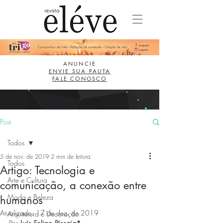
ANUNCIE
ENVIE SUA PAUTA
FALE CONOSCO
Post
Todos
5 de nov. de 2019
2 min de leitura
Todos
Artigo: Tecnologia e
Arte e Cultura
comunicação, a conexão entre
Moda e Beleza
humanos
Atualizado:
17 de dez. de 2019
Arquitetura e Decoração