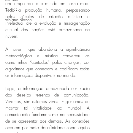
em tempo real e o mundo em nossa mão. 
LGBTQ
Toda a produção humana, perpassando 
pelos séculos de criação artística e 
Fabiano Biazon
intelectual até a evolução e miscigenação 
cultural das nações está armazenada na 
nuvem. 
A nuvem, que abandona a significância 
meteorológica e mística converteu os 
carneirinhos “contados” pelas crianças, por 
algoritmos que conectam e codificam todas 
as informações disponíveis no mundo. 
Logo, a informação armazenada nos sacia 
dos desejos terrenos de comunicação. 
Vivemos, sim estamos vivos! E gostamos de 
mostrar tal vitalidade ao mundo! A 
comunicação fundamenta-se na necessidade 
de se apresentar aos demais. As conexões 
ocorrem por meio da afinidade sobre aquilo 