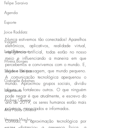
Felipe Saraiva
Agenda
Esporte
Joice Raddatz
Nunca estivemos tão conectados! Aparelhos 
Viagem
eletrônicos, aplicativos, realidade virtual, 
Luigi Bitencourt
inteligência artificial, todas estão no nosso 
meio e influenciando a maneira em que 
Miréia Borges
percebemos e convivemos com o mundo. E, 
Saúde e Estética
diga-se de passagem, que mundo pequeno. 
A comunicação tecnológica apequenou o 
Gabrielle Adames
mundo. Aproximou grupos sociais, dividiu 
alguns e fortaleceu outros. O que ninguém 
luis-pissaia
pode negar é que atualmente, e escrevo do 
Andrea Oliveira
ano de 2019, os seres humanos estão mais 
próximos, conectados e informados. 
Ana Paula Oliveira
Vanessa Machry
Contudo, a aproximação tecnológica por 
vezes distanciou a presença física, a 