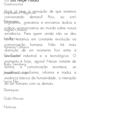
Por 
Luís Felipe Pissaia*
Gastronomia
Você já teve a sensação de que estamos 
Empresas e Negócios
conversando demais? Pois, eu sim! 
Entrevistas
Digitamos, gravamos e enviamos áudios e 
vídeos, comunicamos ao mundo sobre nossa 
Vagner Oliveira
existência. Para quem ainda não se deu 
Lizi Ricco
conta, estamos em constante revolução na 
comunicação humana. Não há mais 
Vanessa Campos
distinção de um momento fixo entre a 
Cris Carniel
revolução industrial e a tecnológica. O 
momento é hoje, agora! Nesse instante de 
Baby Steinberg
leitura, a comunicação acontece, se 
modifica, transforma, informa e traduz a 
Joseanne Araujo
essência básica da humanidade, a interação 
Lucas Eibs
do ser humano com os demais. 
Destaques
Gabi Minussi
Notícias