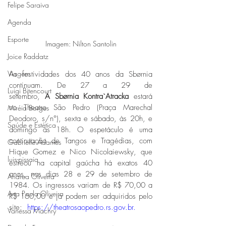
Felipe Saraiva
Agenda
Esporte
Imagem: Nilton Santolin
Joice Raddatz
Viagem
As festividades dos 40 anos da Sbørnia 
continuam. De 27 a 29 de 
Luigi Bitencourt
setembro, 
A
Sbørnia
Kontra`Atracka 
estará 
no
Theatro São Pedro (Praça Marechal 
Miréia Borges
Deodoro, s/n°), sexta e sábado, às 20h, e 
Saúde e Estética
domingo às 18h. O espetáculo é uma 
continuação de Tangos e Tragédias, com 
Gabrielle Adames
Hique Gomez e Nico Nicolaiewsky, que 
luis-pissaia
estreou na capital gaúcha há exatos 40 
anos, nos dias 28 e 29 de setembro de 
Andrea Oliveira
1984. Os ingressos variam de R$ 70,00 a 
Ana Paula Oliveira
R$ 160,00 e já podem ser adquiridos pelo 
site:  
https://theatrosaopedro.rs.gov.br
.
Vanessa Machry