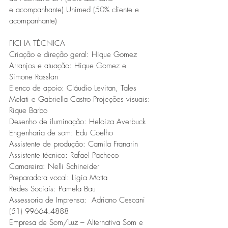
e acompanhante) Unimed (50% cliente e 
acompanhante)
FICHA TÉCNICA
Criação e direção geral: Hique Gomez
Arranjos e atuação: Hique Gomez e 
Simone Rasslan
Elenco de apoio: Cláudio Levitan, Tales 
Melati e Gabriella Castro Projeções visuais: 
Rique Barbo
Desenho de iluminação: Heloiza Averbuck
Engenharia de som: Edu Coelho
Assistente de produção: Camila Franarin
Assistente técnico: Rafael Pacheco
Camareira: Nelli Schineider
Preparadora vocal: Ligia Motta
Redes Sociais: Pamela Bau
Assessoria de Imprensa:  Adriano Cescani 
(51) 99664.4888
Empresa de Som/Luz – Alternativa Som e 