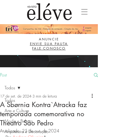
ANUNCIE
ENVIE SUA PAUTA
FALE CONOSCO
Post
Todos
17 de set. de 2024
3 min de leitura
Todos
A Sbørnia Kontra`Atracka faz
Arte e Cultura
temporada comemorativa no
Moda e Beleza
Theatro São Pedro
Atualizado:
25 de out. de 2024
Arquitetura e Decoração