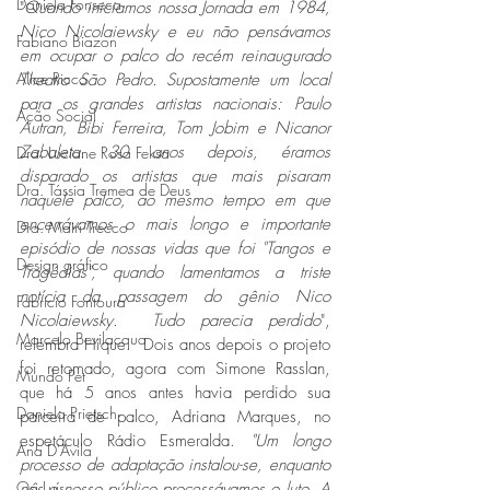
Daniela Fonseca
"
Quando iniciamos nossa Jornada em 1984, 
Nico Nicolaiewsky e eu não pensávamos 
Fabiano Biazon
em ocupar o palco do recém reinaugurado 
Alice Ricco
Theatro São Pedro. Supostamente um local 
para os grandes artistas nacionais: Paulo 
Ação Social
Autran, Bibi Ferreira, Tom Jobim e Nicanor 
Zabaleta. 30 anos depois, éramos 
Dra. Luciane Rosa Feksa
disparado os artistas que mais pisaram 
Dra. Tássia Tremea de Deus
naquele palco, ao mesmo tempo em que 
encerrávamos o mais longo e importante 
Dra. Mairi Trecco
episódio de nossas vidas que foi "Tangos e 
Design gráfico
Tragédias", quando lamentamos a triste 
notícia da passagem do gênio Nico 
Fabrício Fontoura
Nicolaiewsky.  Tudo parecia perdido
", 
Marcelo Bevilacqua
relembra Hique.  Dois anos depois o projeto 
foi retomado, agora com Simone Rasslan, 
Mundo Pet
que há 5 anos antes havia perdido sua 
Daniela Prietsch
parceira de palco, Adriana Marques, no 
espetáculo Rádio Esmeralda. 
"Um longo 
Ana D'Avila
processo de adaptação instalou-se, enquanto 
Osi Luís
nós e nosso público processávamos o luto. A 