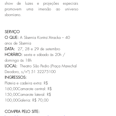
show de luzes e projeções especiais 
promovem uma imersão ao universo 
sborniano.
SERVIÇO
O QUE:
 A Sbørnia Kontra´Atracka – 40 
anos de Sbørnia
DATA:
  27, 28 e 29 de setembro
HORÁRIO:
 sexta e sábado às 20h / 
domingo às 18h 
LOCAL:
  Theatro São Pedro (Praça Marechal 
Deodoro, s/n°) 51 32275100
INGRESSOS:
Plateia e cadeira extra: R$ 
160,00Camarote central: R$ 
150,00Camarote lateral: R$ 
100,00Galeria: R$ 70,00
COMPRA PELO SITE: