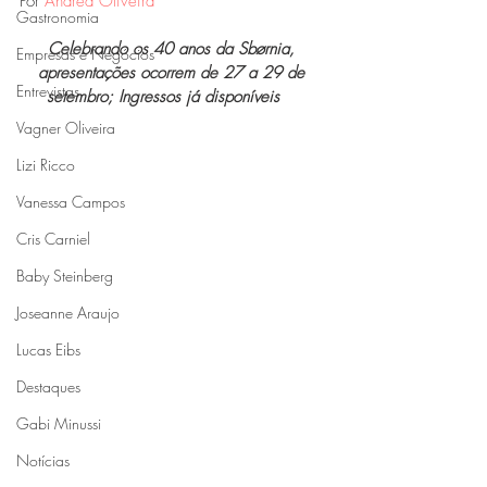
Por 
Andrea Oliveira
*
Gastronomia
Celebrando os 40 anos da Sbørnia, 
Empresas e Negócios
apresentações ocorrem de 27 a 29 de 
Entrevistas
setembro; Ingressos já disponíveis    
Vagner Oliveira
Lizi Ricco
Vanessa Campos
Cris Carniel
Baby Steinberg
Joseanne Araujo
Lucas Eibs
Destaques
Gabi Minussi
Notícias