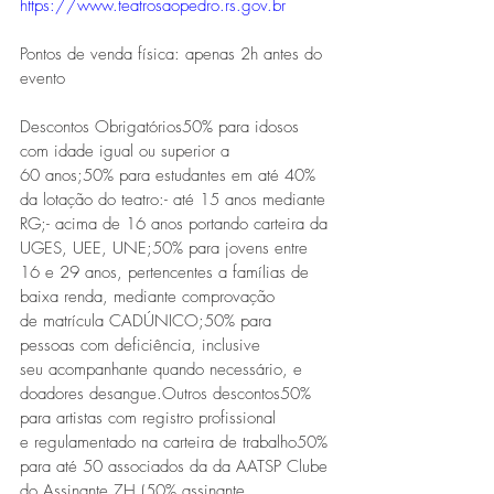
https://www.teatrosaopedro.rs.gov.br
Pontos de venda física: apenas 2h antes do 
evento
Descontos Obrigatórios50% para idosos 
com idade igual ou superior a 
60 anos;50% para estudantes em até 40% 
da lotação do teatro:- até 15 anos mediante 
RG;- acima de 16 anos portando carteira da 
UGES, UEE, UNE;50% para jovens entre 
16 e 29 anos, pertencentes a famílias de 
baixa renda, mediante comprovação 
de matrícula CADÚNICO;50% para 
pessoas com deficiência, inclusive 
seu acompanhante quando necessário, e 
doadores desangue.Outros descontos50% 
para artistas com registro profissional 
e regulamentado na carteira de trabalho50% 
para até 50 associados da da AATSP Clube 
do Assinante ZH (50% assinante 