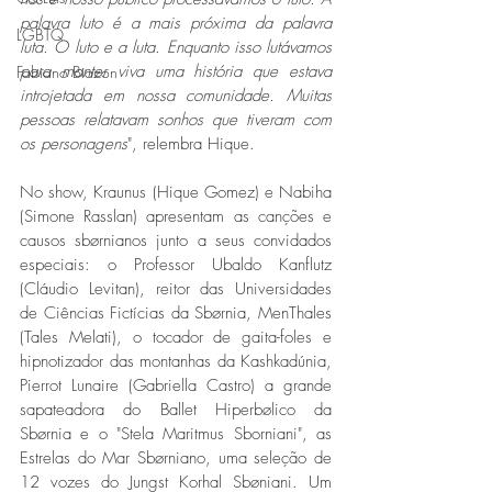
palavra luto é a mais próxima da palavra 
LGBTQ
luta. O luto e a luta. Enquanto isso lutávamos 
para manter viva uma história que estava 
Fabiano Biazon
introjetada em nossa comunidade. Muitas 
pessoas relatavam sonhos que tiveram com 
os personagens
", relembra Hique. 
No show, Kraunus (Hique Gomez) e Nabiha 
(Simone Rasslan) apresentam as canções e 
causos sbørnianos junto a seus convidados 
especiais: o Professor Ubaldo Kanflutz 
(Cláudio Levitan), reitor das Universidades 
de Ciências Fictícias da Sbørnia, MenThales 
(Tales Melati), o tocador de gaita-foles e 
hipnotizador das montanhas da Kashkadúnia, 
Pierrot Lunaire (Gabriella Castro) a grande 
sapateadora do Ballet Hiperbølico da 
Sbørnia e o "Stela Maritmus Sborniani", as 
Estrelas do Mar Sbørniano, uma seleção de 
12 vozes do Jungst Korhal Sbøniani. Um 