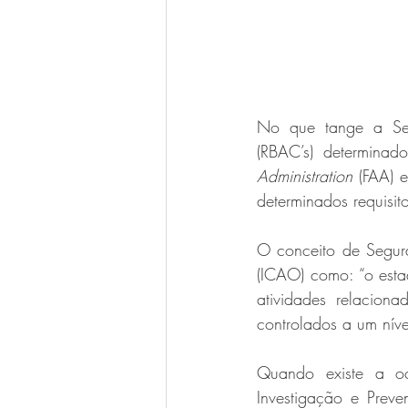
No que tange a Segu
(RBAC’s) determina
Administration
 (FAA) 
determinados requisi
O conceito de Segur
(ICAO) como: “o esta
atividades relacion
controlados a um nível
Quando existe a oc
Investigação e Preve