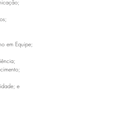
nicação;
os;
;
lho em Equipe;
iência;
cimento;
vidade; e