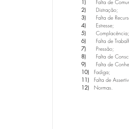
1)      
Falta de Comu
2)      
Distração;
3)      
Falta de Recurs
4)      
Estresse;
5)      
Complacência
6)      
Falta de Traba
7)      
Pressão;
8)      
Falta de Consc
9)      
Falta de Conhe
10)   
Fadiga;
11)   
Falta de Asserti
12)   
Normas.