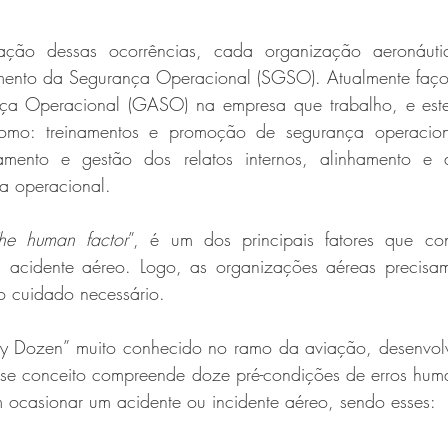
ação dessas ocorrências, cada organização aeronáuti
mento da Segurança Operacional (SGSO). Atualmente faço
a Operacional (GASO) na empresa que trabalho, e este
s como: treinamentos e promoção de segurança operacion
atamento e gestão dos relatos internos, alinhamento e 
ça operacional.
he human factor
”, é um dos principais fatores que con
acidente aéreo. Logo, as organizações aéreas precisam 
o cuidado necessário.
irty Dozen” muito conhecido no ramo da aviação, desenvol
se conceito compreende doze pré-condições de erros hum
ocasionar um acidente ou incidente aéreo, sendo esses: