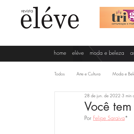
home
eléve
moda e beleza
a
Todos
Arte e Cultura
Moda e Bel
28 de jun. de 2022
3 min d
Vagner Oliveira
Lizi Ricco
Você tem
Por 
Felipe Saraiva
*
Destaques
Gabi Minussi
N