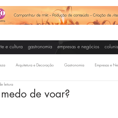
rte e cultura
gastronomia
empresas e negócios
coluni
eza
Arquitetura e Decoração
Gastronomia
Empresas e Ne
e leitura
Vanessa Campos
Cris Carniel
Baby Steinberg
Joseanne Ar
 medo de voar?
otícias
Felipe Saraiva
Agenda
Esporte
Joice Raddat