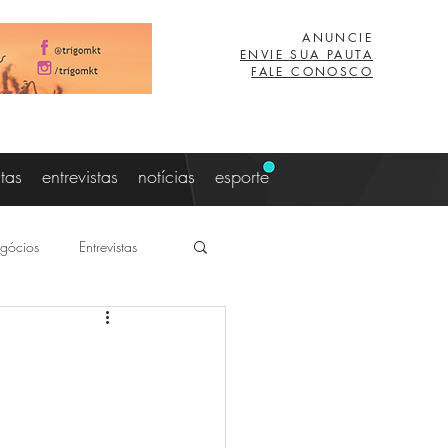
ANUNCIE
ENVIE SUA PAUTA
FALE CONOSCO
stas
entrevistas
notícias
esporte
gócios
Entrevistas
aujo
Lucas Eibs
z
Viagem