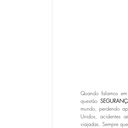
Luigi Bitencourt
Miréia Borges
Ana Paula Oliveira
Vanessa Ma
Quando falamos em 
questão 
SEGURANÇ
mundo, perdendo ap
Unidos, acidentes a
viajadas. Sempre que 