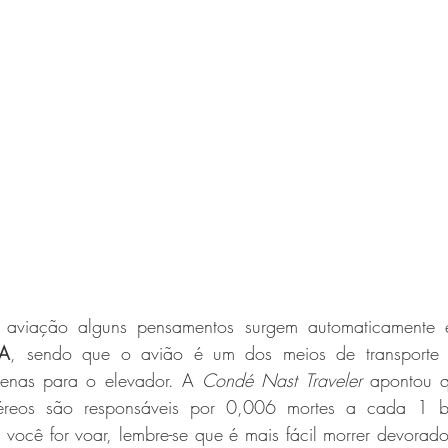
Saúde e Estética
Gabrielle Adames
luis-pissaia
Andrea
chry
Daniela Fonseca
aviação alguns pensamentos surgem automaticamente 
A
, sendo que o avião é um dos meios de transporte 
enas para o elevador. A 
Condé Nast Traveler
 apontou q
éreos são responsáveis por 0,006 mortes a cada 1 bi
você for voar, lembre-se que é mais fácil morrer devorad