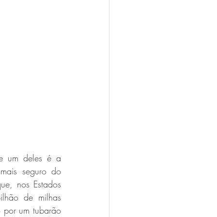
 Oliveira
e um deles é a 
mais seguro do 
ue, nos Estados 
lhão de milhas 
o por um tubarão 