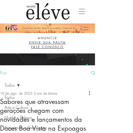
ANUNCIE
ENVIE SUA PAUTA
FALE CONOSCO
Post
Todos
19 de ago. de 2025
3 min de leitura
Todos
Sabores que atravessam
Arte e Cultura
gerações chegam com
Moda e Beleza
novidades e lançamentos da
Doces Boa Vista na Expoagas
Arquitetura e Decoração