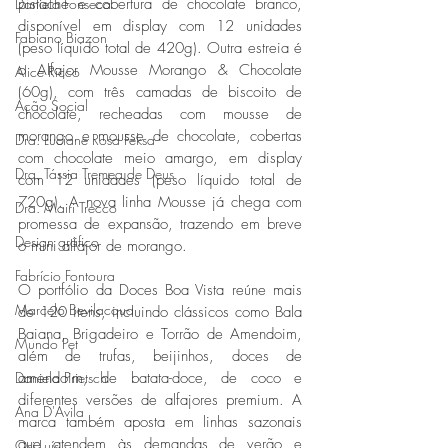
Daniela Fonseca
pistache e cobertura de chocolate branco, 
disponível em display com 12 unidades 
Fabiano Biazon
(peso líquido total de 420g). Outra estreia é 
o Alfajor Mousse Morango & Chocolate 
Alice Ricco
(60g), com três camadas de biscoito de 
Ação Social
chocolate, recheadas com mousse de 
morango e mousse de chocolate, cobertas 
Dra. Luciane Rosa Feksa
com chocolate meio amargo, em display 
Dra. Tássia Tremea de Deus
com 12 unidades (peso líquido total de 
720g). A nova linha Mousse já chega com 
Dra. Mairi Trecco
promessa de expansão, trazendo em breve 
Design gráfico
o mini alfajor de morango.
Fabrício Fontoura
O portfólio da Doces Boa Vista reúne mais 
Marcelo Bevilacqua
de 120 itens, incluindo clássicos como Bala 
Baiana, Brigadeiro e Torrão de Amendoim, 
Mundo Pet
além de trufas, beijinhos, doces de 
Daniela Prietsch
amendoim, de batata-doce, de coco e 
diferentes versões de alfajores premium. A 
Ana D'Avila
marca também aposta em linhas sazonais 
que atendem às demandas de verão e 
Osi Luís