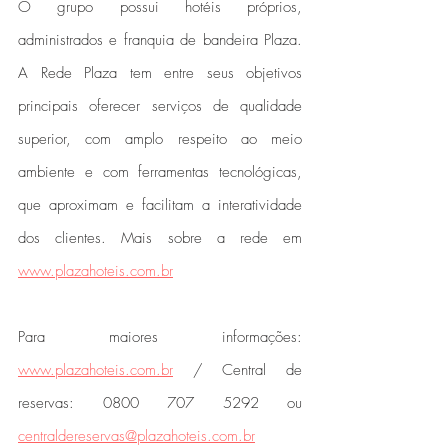
O grupo possui hotéis próprios, 
administrados e franquia de bandeira Plaza. 
A Rede Plaza tem entre seus objetivos 
principais oferecer serviços de qualidade 
superior, com amplo respeito ao meio 
ambiente e com ferramentas tecnológicas, 
que aproximam e facilitam a interatividade 
dos clientes. Mais sobre a rede em 
www.plazahoteis.com.br
Para maiores informações:  
www.plazahoteis.com.br
 / Central de 
reservas: 0800 707 5292 ou 
centraldereservas@plazahoteis.com.br