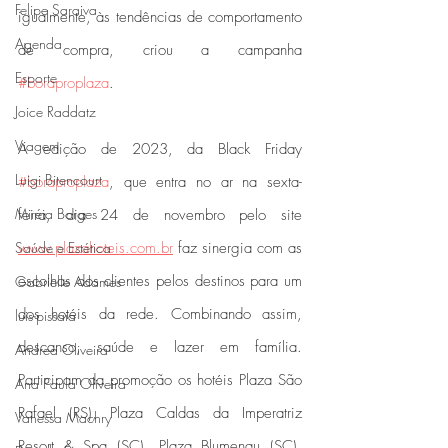
Felipe Saraiva
igualmente, às tendências de comportamento 
Agenda
de compra, criou a campanha 
Esporte
#boraproplaza
.
Joice Raddatz
Viagem
A edição de 2023, da Black Friday 
Luigi Bitencourt
#boraproplaza
, que entra no ar na sexta-
Miréia Borges
feira, dia 24 de novembro pelo site 
www.plazahoteis.com.br
 faz sinergia com as 
Saúde e Estética
escolhas dos clientes pelos destinos para um 
Gabrielle Adames
dos hotéis da rede. Combinando assim, 
luis-pissaia
descanso, saúde e lazer em família. 
Andrea Oliveira
Participam da promoção os hotéis Plaza São 
Ana Paula Oliveira
Rafael (RS), Plaza Caldas da Imperatriz 
Vanessa Machry
Resort & Spa (SC), Plaza Blumenau (SC), 