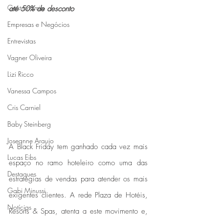
Gastronomia
até 50% de desconto
Empresas e Negócios
Entrevistas
Vagner Oliveira
Lizi Ricco
Vanessa Campos
Cris Carniel
Baby Steinberg
Joseanne Araujo
A Black Friday tem ganhado cada vez mais 
Lucas Eibs
espaço no ramo hoteleiro como uma das 
Destaques
estratégias de vendas para atender os mais 
Gabi Minussi
exigentes clientes. A rede Plaza de Hotéis, 
Notícias
Resorts & Spas, atenta a este movimento e, 