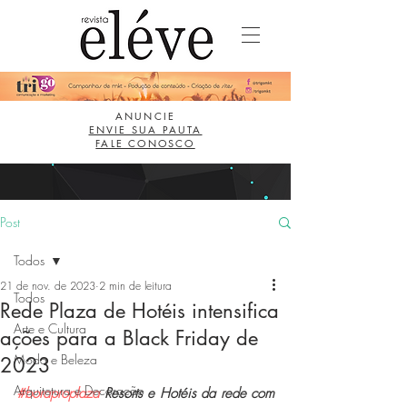
ANUNCIE
ENVIE SUA PAUTA
FALE CONOSCO
Post
Todos
21 de nov. de 2023
2 min de leitura
Todos
Rede Plaza de Hotéis intensifica
Arte e Cultura
ações para a Black Friday de
Moda e Beleza
2023
Arquitetura e Decoração
#boraproplaza
 Resorts e Hotéis da rede com 