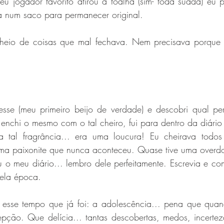
u jogador favorito atirou a toalha (sim- toda suada) eu p
da num saco para permanecer original.
cheio de coisas que mal fechava. Nem precisava porque 
 esse (meu primeiro beijo de verdade) e descobri qual per
enchi o mesmo com o tal cheiro, fui para dentro da diário
a tal fragrância... era uma loucura! Eu cheirava todos
ma paixonite que nunca aconteceu. Quase tive uma overdos
 o meu diário... lembro dele perfeitamente. Escrevia e co
uela época. 
esse tempo que já foi: a adolescência... pena que quan
pção. Que delícia... tantas descobertas, medos, incerteza