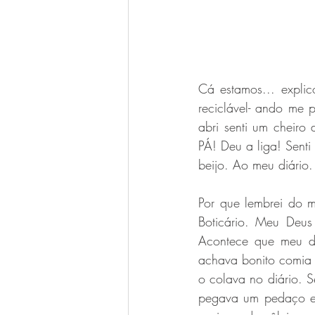
Cá estamos... expli
reciclável- ando me 
abri senti um cheiro 
PÁ! Deu a liga! Sent
beijo. Ao meu diário.
Por que lembrei do me
Boticário. Meu Deus
Acontece que meu di
achava bonito comia u
o colava no diário. S
pegava um pedaço e 