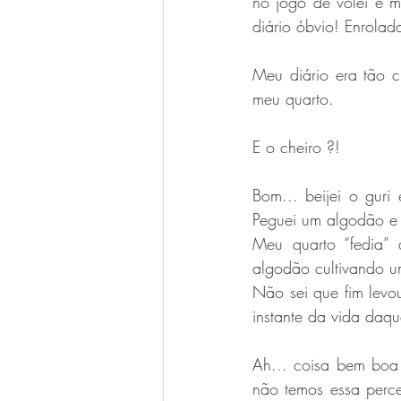
no jogo de vôlei e me
diário óbvio! Enrola
Meu diário era tão 
meu quarto. 
E o cheiro ?!
Bom... beijei o guri
Peguei um algodão e 
Meu quarto “fedia” 
algodão cultivando u
Não sei que fim levou
instante da vida daq
Ah... coisa bem boa 
não temos essa perce