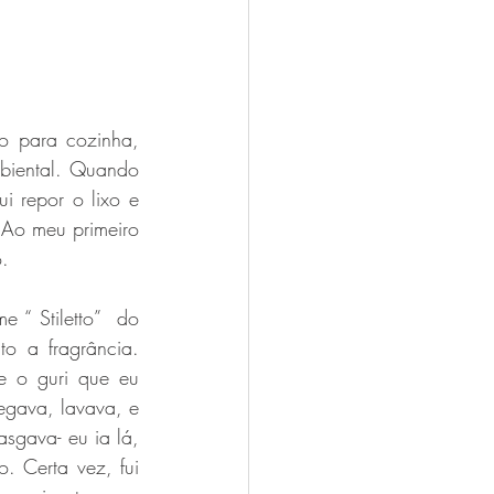
 para cozinha, 
biental. Quando 
i repor o lixo e 
Ao meu primeiro 
. 
 “ Stiletto”  do 
o a fragrância. 
e o guri que eu 
egava, lavava, e 
sgava- eu ia lá, 
 Certa vez, fui 