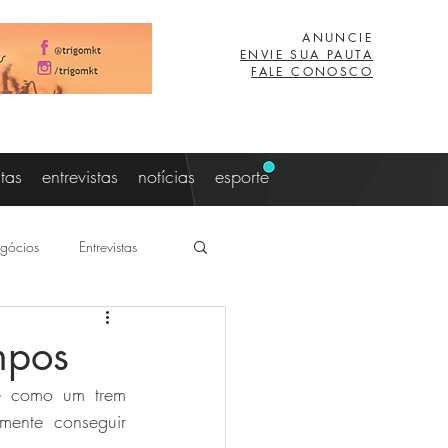
ANUNCIE
ENVIE SUA PAUTA
FALE CONOSCO
stas
entrevistas
notícias
esporte
gócios
Entrevistas
aujo
Lucas Eibs
mpos
é como um trem 
z
Viagem
nte conseguir 