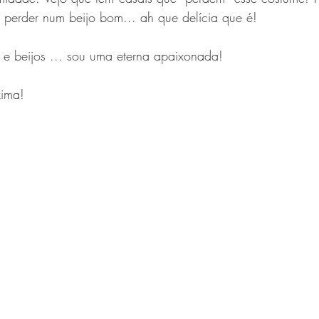
 perder num beijo bom... ah que delícia que é! 
 e beijos ... sou uma eterna apaixonada!
xima!