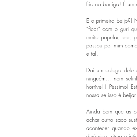
frio na barriga! É um
E o primeiro beijo?!
“ficar” com o guri q
muito popular, ele, 
passou por mim como s
e tal.
Daí um colega dele d
ninguém... nem seli
horrível ! Péssimo! E
nossa se isso é beija
Ainda bem que as co
achar outro saco sus
acontecer quando ex
dinâmica, ritmo e in