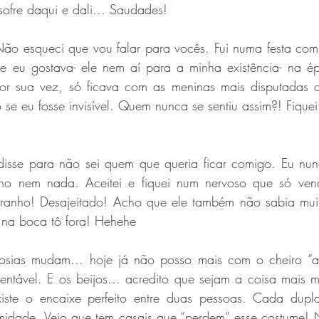
 sofre daqui e dali... Saudades!
 Não esqueci que vou falar para vocês. Fui numa festa com
ue eu gostava- ele nem aí para a minha existência- na é
por sua vez, só ficava com as meninas mais disputadas 
e eu fosse invisível. Quem nunca se sentiu assim?! Fiquei j
isse para não sei quem que queria ficar comigo. Eu nunc
nho nem nada. Aceitei e fiquei num nervoso que só vend
stranho! Desajeitado! Acho que ele também não sabia muito
r na boca tô fora! Hehehe
sias mudam... hoje já não posso mais com o cheiro “aqu
tentável. E os beijos... acredito que sejam a coisa mais 
iste o encaixe perfeito entre duas pessoas. Cada dupla
timidade. Vejo que tem casais que “perdem” esse costume! 