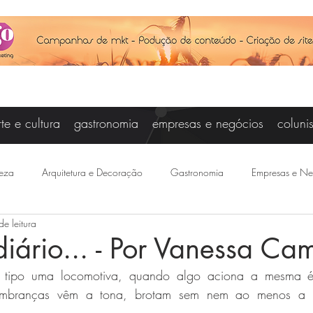
rte e cultura
gastronomia
empresas e negócios
coluni
eza
Arquitetura e Decoração
Gastronomia
Empresas e Ne
de leitura
Vanessa Campos
Cris Carniel
Baby Steinberg
Joseanne Ar
iário... - Por Vanessa Ca
é tipo uma locomotiva, quando algo aciona a mesma 
otícias
Felipe Saraiva
Agenda
Esporte
Joice Raddat
embranças vêm a tona, brotam sem nem ao menos a me