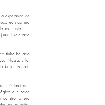
 a esperança de 
poca eu não era 
do momento. Ele 
ururu! Rejeitada 
a tinha beijado 
o. Nossa... foi 
 beijar. Pensei: 
ele”- terei que 
mágica que pode 
 constrói a sua 
Nãoooooo beijar 