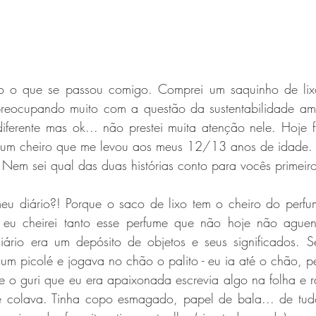
co o que se passou comigo. Comprei um saquinho de lixo
preocupando muito com a questão da sustentabilidade am
diferente mas ok... não prestei muita atenção nele. Hoje fu
i um cheiro que me levou aos meus 12/13 anos de idade. 
 Nem sei qual das duas histórias conto para vocês primeiro
u diário?! Porque o saco de lixo tem o cheiro do perfume
 eu cheirei tanto esse perfume que não hoje não aguent
ário era um depósito de objetos e seus significados. S
m picolé e jogava no chão o palito - eu ia até o chão, p
e o guri que eu era apaixonada escrevia algo na folha e ra
colava. Tinha copo esmagado, papel de bala... de tudo.