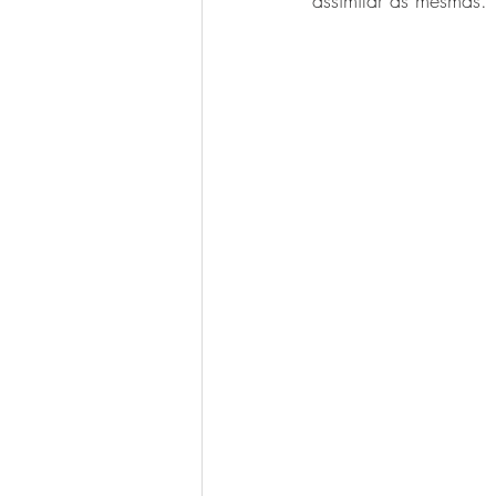
assimilar as mesmas. 
Luigi Bitencourt
Miréia Borges
Ana Paula Oliveira
Vanessa Ma