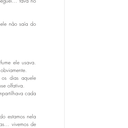
eguei... tava no 
ele não saía do 
fume ele usava. 
 obviamente.
 os dias aquele 
e olfativa. 
mpartilhava cada 
do estamos nela 
s... vivemos de 