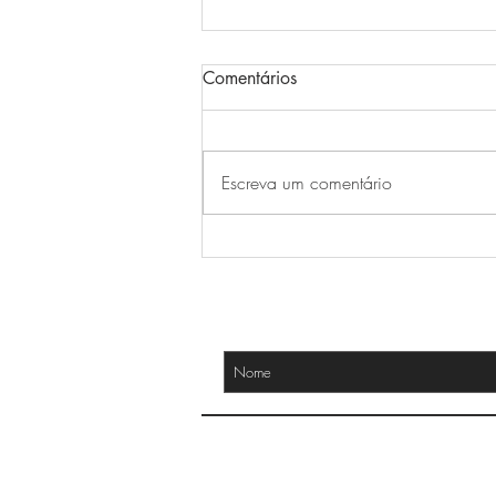
Comentários
Escreva um comentário
Dia Internacional da Cerveja
em 2026 ganha celebração
especial na zona sul de Porto
RECEBA NOSSAS NOVIDADES
Alegre
CONTATO