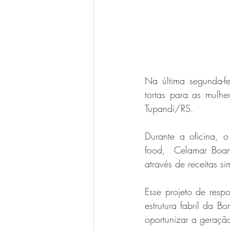
Na última segunda-fe
tortas para as mulhe
Tupandi/RS. 
Durante a oficina, 
food,  Celamar Boan
através de receitas si
Esse projeto de respo
estrutura fabril da B
oportunizar a geraçã