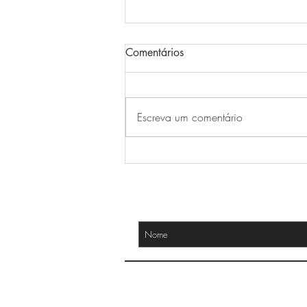
Comentários
Escreva um comentário
Dia Internacional da Cerveja
em 2026 ganha celebração
especial na zona sul de Porto
RECEBA NOSSAS NOVIDADES
Alegre
CONTATO