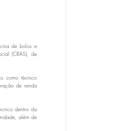
cina de bolos e 
cial (CRAS), de 
do como técnico 
eração de renda 
écnico dentro da 
unidade, além de 