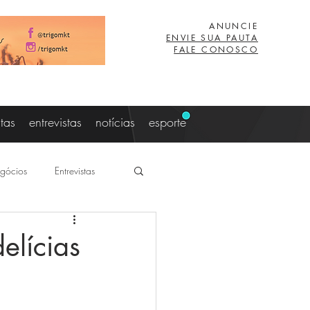
ANUNCIE
ENVIE SUA PAUTA
FALE CONOSCO
stas
entrevistas
notícias
esporte
gócios
Entrevistas
aujo
Lucas Eibs
elícias
z
Viagem