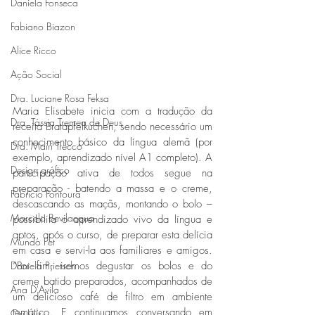
Daniela Fonseca
Fabiano Biazon
Alice Ricco
Ação Social
Dra. Luciane Rosa Feksa
Maria Elisabete inicia com a tradução da 
Dra. Tássia Tremea de Deus
receita Bratapfelkuchen, sendo necessário um 
conhecimento básico da língua alemã (por 
Dra. Mairi Trecco
exemplo, aprendizado nível A1 completo). A 
Design gráfico
participação ativa de todos segue na 
preparação - batendo a massa e o creme, 
Fabrício Fontoura
descascando as maçãs, montando o bolo – 
Marcelo Bevilacqua
possibilita o aprendizado vivo da língua e 
aptos, após o curso, de preparar esta delícia 
Mundo Pet
em casa e servi-la aos familiares e amigos. 
Daniela Prietsch
“Por fim, iremos degustar os bolos e do 
creme batido preparados, acompanhados de 
Ana D'Avila
um delicioso café de filtro em ambiente 
temático. E continuamos conversando em 
Osi Luís