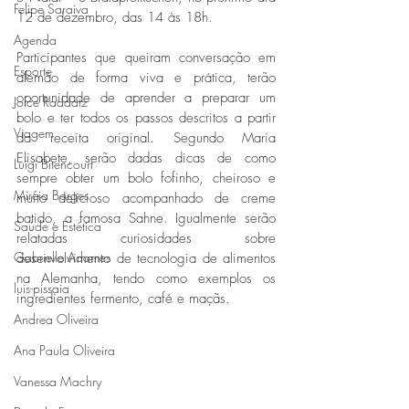
Felipe Saraiva
12 de dezembro, das 14 às 18h.
Agenda
Participantes que queiram conversação em 
Esporte
alemão de forma viva e prática, terão 
oportunidade de aprender a preparar um 
Joice Raddatz
bolo e ter todos os passos descritos a partir 
Viagem
da receita original. Segundo Maria 
Elisabete, serão dadas dicas de como 
Luigi Bitencourt
sempre obter um bolo fofinho, cheiroso e 
Miréia Borges
muito delicioso acompanhado de creme 
batido, a famosa Sahne. Igualmente serão 
Saúde e Estética
relatadas curiosidades sobre 
Gabrielle Adames
desenvolvimento de tecnologia de alimentos 
na Alemanha, tendo como exemplos os 
luis-pissaia
ingredientes fermento, café e maçãs.
Andrea Oliveira
Ana Paula Oliveira
Vanessa Machry