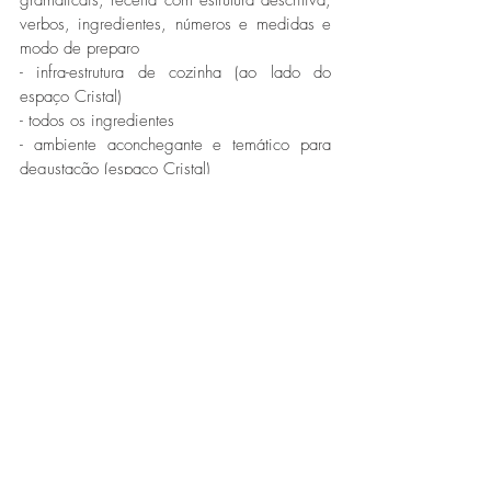
verbos, ingredientes, números e medidas e 
modo de preparo
- infra-estrutura de cozinha (ao lado do 
espaço Cristal)
- todos os ingredientes
- ambiente aconchegante e temático para 
degustação (espaço Cristal)
- avaliação do curso
Fonte > Maria Inês Möllmann - Relações 
Públicas e Jornalista
Gastronomia
Destaques
Notícias
Posts recentes
Ver tudo