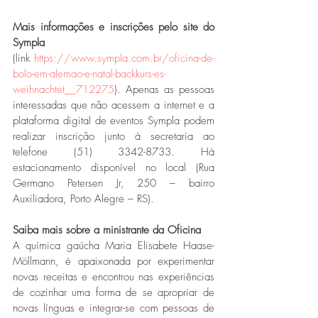
Mais informações e inscrições pelo site do 
Sympla
(link 
https://www.sympla.com.br/oficina-de-
bolo-em-alemao-e-natal-backkurs-es-
weihnachtet__712275
). Apenas as pessoas 
interessadas que não acessem a internet e a 
plataforma digital de eventos Sympla podem 
realizar inscrição junto à secretaria ao 
telefone (51) 3342-8733. Há 
estacionamento disponível no local (Rua 
Germano Petersen Jr, 250 – bairro 
Auxiliadora, Porto Alegre – RS).
Saiba mais sobre a ministrante da Oficina
A química gaúcha Maria Elisabete Haase-
Möllmann, é apaixonada por experimentar 
novas receitas e encontrou nas experiências 
de cozinhar uma forma de se apropriar de 
novas línguas e integrar-se com pessoas de 