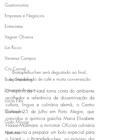
Gastronomia
Empresas e Negócios
Entrevistas
Vagner Oliveira
Lizi Ricco
Vanessa Campos
Cris Carniel
Bratapfelkuchen será degustado ao final, 
acompanhado de café e muita conversação
Baby Steinberg
Joseanne Araujo
O espírito de Natal toma conta do ambiente 
acolhedor e referência de disseminação da 
Lucas Eibs
cultura, língua e culinária alemã, o Centro 
Destaques
Cultural 25 de Julho em Porto Alegre, que 
convidou a química gaúcha Maria Elisabete 
Gabi Minussi
Haase-Möllmann a ministrar Oficina culinária 
que ensina a preparar um bolo especial para 
Notícias
o Natal – o Bratapfelkuchen, no próximo dia 