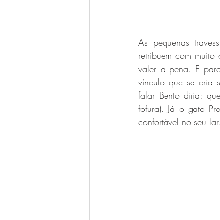
As pequenas traves
retribuem com muito 
valer a pena. E par
vínculo que se cria 
falar Bento diria: qu
fofura). Já o gato P
confortável no seu lar.