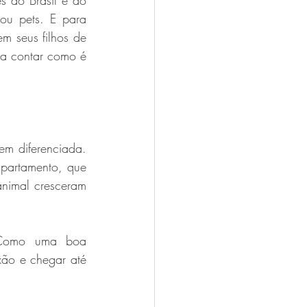
 do Brasil e do 
ou pets. E para 
 Oliveira
 seus filhos de 
ra contar como é 
m diferenciada. 
partamento, que 
nimal cresceram 
 Como uma boa 
ão e chegar até 