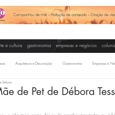
rte e cultura
gastronomia
empresas e negócios
coluni
eza
Arquitetura e Decoração
Gastronomia
Empresas e Ne
 leitura
Vanessa Campos
Cris Carniel
Baby Steinberg
Joseanne Ar
ãe de Pet de Débora Tess
otícias
Felipe Saraiva
Agenda
Esporte
Joice Raddat