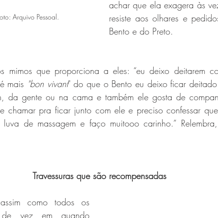
achar que ela exagera às ve
oto: Arquivo Pessoal.
resiste aos olhares e pedido
Bento e do Preto. 
os mimos que proporciona a eles: “eu deixo deitarem c
é mais 
"bon vivant
" do que o Bento eu deixo ficar deitado 
, da gente ou na cama e também ele gosta de companh
 chamar pra ficar junto com ele e preciso confessar que
uva de massagem e faço muitooo carinho.” Relembra, 
Travessuras que são recompensadas
assim como todos os 
m de vez em quando 