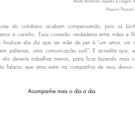
Bento tentando impedir a viagem d
Arquivo Pessoal.
suras do cotidiano acabam compensando, pois os bich
amor e carinho. Essa conexão verdadeira entre mães e filh
a finalizar ela diz que ser mãe de pet é “um amor, um 
sem palavras, uma comunicação sutil”. E acredita que, s
e ela deveria trabalhar menos, para ficar fazendo mais c
reto falaria: que ama estar na companhia de seus donos e
 
Acompanhe mais o dia a dia