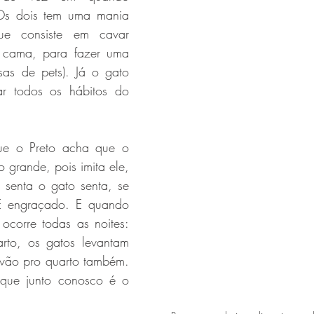
 Os dois tem uma mania 
e consiste em cavar 
 cama, para fazer uma 
sas de pets). Já o gato 
ar todos os hábitos do 
que o Preto acha que o 
grande, pois imita ele, 
e senta o gato senta, se 
 É engraçado. E quando 
ocorre todas as noites: 
rto, os gatos levantam 
vão pro quarto também. 
 que junto conosco é o 