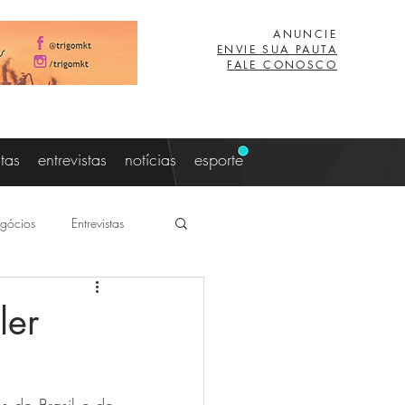
ANUNCIE
ENVIE SUA PAUTA
FALE CONOSCO
stas
entrevistas
notícias
esporte
gócios
Entrevistas
aujo
Lucas Eibs
ler
z
Viagem