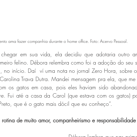
ento ama fazer companhia durante o home office. Foto: Acervo Pessoal.
hegar em sua vida, ela decidiu que adotaria outro ani
meiro felino. Débora relembra como foi a adoção do seu s
 no início. Daí  ví uma nota no jornal Zero Hora, sobre 
Carolina Trava Dutra. Mandei mensagem pra ela, que me 
om os gatos em casa, pois eles haviam sido abandonad
re. Fui até a casa da Carol (que estava com os gatos) pa
Preto, que é o gato mais dócil que eu conheço”. 
rotina de muito amor, companheirismo e responsabilidade
Débora lembra que nas prime