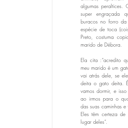
algumas peraltices.
super engraçada qu
buracos no forro da
espécie de toca (coi
Preto, costuma copi
marido de Débora. 
Ela cita :“acredito 
meu marido é um gato 
vai atrás dele, se el
deita o gato deita.
vamos dormir, e isso 
ao irmos para o qua
das suas caminhas e 
Eles têm certeza de
lugar deles”. 