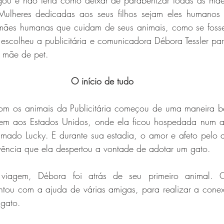
u e não teria como deixar de parabenizar todas as mães
Mulheres dedicadas aos seus filhos sejam eles humanos 
Saúde e Estética
Gabrielle Adames
luis-pissaia
Andrea
 mães humanas que cuidam de seus animais, como se fossem
escolheu a publicitária e comunicadora Débora Tessler pa
 mãe de pet.
chry
Daniela Fonseca
O início de tudo
m os animais da Publicitária começou de uma maneira be
gem aos Estados Unidos, onde ela ficou hospedada num a
mado Lucky. E durante sua estadia, o amor e afeto pelo a
ivência que ela despertou a vontade de adotar um gato.
 viagem, Débora foi atrás de seu primeiro animal.
tou com a ajuda de várias amigas, para realizar a conex
 gato. 