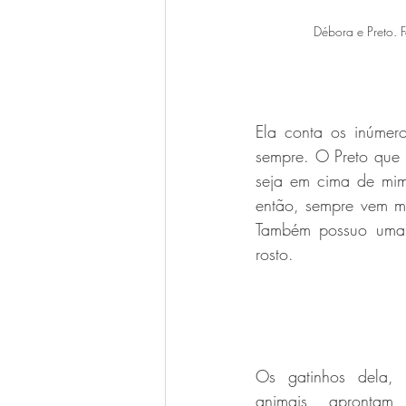
Débora e Preto. F
Ela conta os inúmer
sempre. O Preto que 
seja em cima de mim
então, sempre vem me
Também possuo uma l
rosto.
Os gatinhos dela, 
animais, apronta