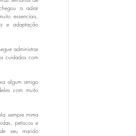
chegou a adiar 
ito essenciais, 
a e adaptação 
egue administrar 
 os cuidados com 
ixa algum amigo 
eles com muito 
la sempre mima 
das, petiscos e 
 de seu marido 