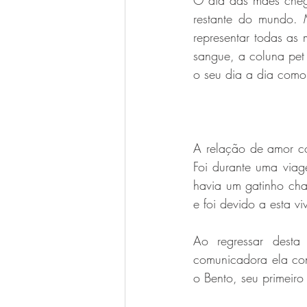
O dia das mães chego
restante do mundo. 
Luigi Bitencourt
Miréia Borges
representar todas as
sangue, a coluna pet 
o seu dia a dia como
Ana Paula Oliveira
Vanessa Ma
A relação de amor co
Foi durante uma via
havia um gatinho cha
e foi devido a esta v
Ao regressar desta
comunicadora ela con
o Bento, seu primeiro