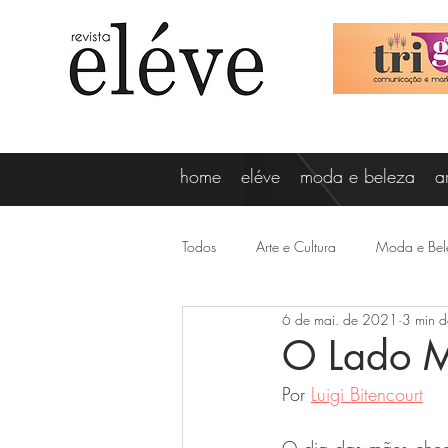
home
eléve
moda e beleza
a
Todos
Arte e Cultura
Moda e Bel
6 de mai. de 2021
3 min de
Vagner Oliveira
Lizi Ricco
O Lado M
Por 
Luigi Bitencourt
Destaques
Gabi Minussi
N