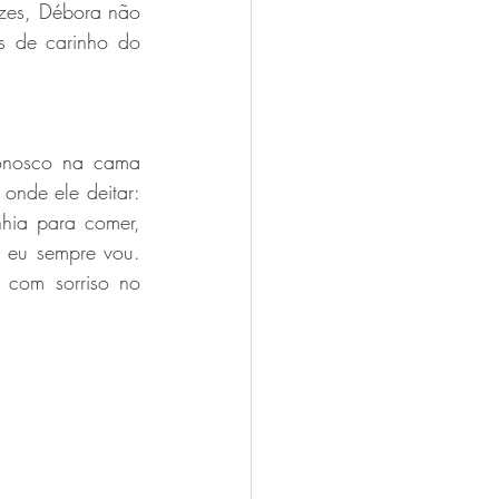
zes, Débora não 
s de carinho do 
onosco na cama 
onde ele deitar: 
ia para comer, 
 eu sempre vou. 
com sorriso no 