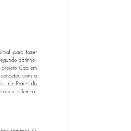
mal para fazer 
egundo gatinho: 
o projeto Cão em 
conectou com a 
os na Praça da 
ra ver a fêmea, 
iras semanas de 