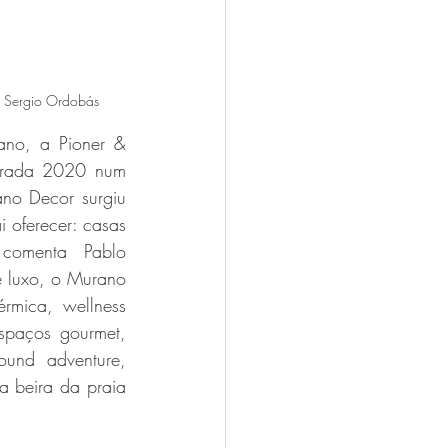
Sergio Ordobás
ano, a Pioner & 
orada 2020 num 
no Decor surgiu 
oferecer: casas 
 comenta  Pablo 
e luxo, o Murano 
érmica, wellness 
spaços gourmet, 
ound adventure, 
 beira da praia 