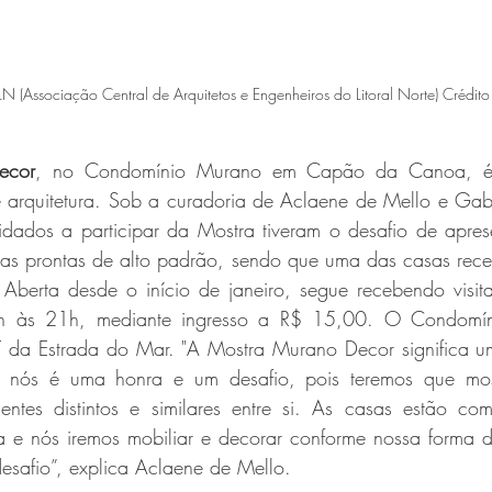
Associação Central de Arquitetos e Engenheiros do Litoral Norte) Crédit
ecor
, no Condomínio Murano em Capão da Canoa, é 
e arquitetura. Sob a curadoria de Aclaene de Mello e Gabr
idados a participar da Mostra tiveram o desafio de apres
asas prontas de alto padrão, sendo que uma das casas rec
Aberta desde o início de janeiro, segue recebendo visita
 às 21h, mediante ingresso a R$ 15,00. O Condomíni
 da Estrada do Mar. "A Mostra Murano Decor significa u
ara nós é uma honra e um desafio, pois teremos que mos
entes distintos e similares entre si. As casas estão c
a e nós iremos mobiliar e decorar conforme nossa forma de
esafio”, explica Aclaene de Mello.