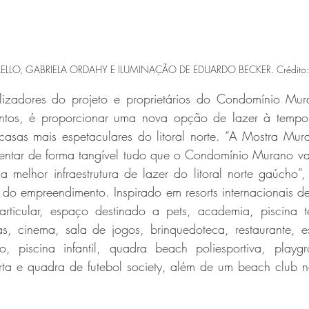
LLO, GABRIELA ORDAHY E ILUMINAÇÃO DE EDUARDO BECKER. Crédito: 
lizadores do projeto e proprietários do Condomínio Mur
entos, é proporcionar uma nova opção de lazer à temp
asas mais espetaculares do litoral norte. “A Mostra Mura
entar de forma tangível tudo que o Condomínio Murano vai 
 melhor infraestrutura de lazer do litoral norte gaúcho”,
 do empreendimento. Inspirado em resorts internacionais d
 particular, espaço destinado a pets, academia, piscina t
tas, cinema, sala de jogos, brinquedoteca, restaurante, e
, piscina infantil, quadra beach poliesportiva, playgr
rta e quadra de futebol society, além de um beach club na
.