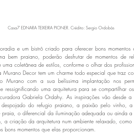
Casa7 EDNARA TEIXEIRA PIONER. Crédito: Sergio Ordobás
radia e um bistrô criado para oferecer bons momentos ao
ma bem praiano, poderão desfrutar de momentos de rel
 uma coletânea de estilos, conforme o olhar dos profissio
ra Murano Decor tem um charme todo especial que traz con
o Murano com a sua belíssima implantação nos permi
e ressignificando uma arquitetura para se compartilhar o
a curadora Gabriela Ordahy. As inspirações vão desde a su
 despojado do refugio praiano, a paixão pelo vinho, a 
 praia, o diferencial da iluminação adequada ou ainda a p
, a criação da arquitetura num ambiente relaxado, como 
os bons momentos que elas proporcionam.