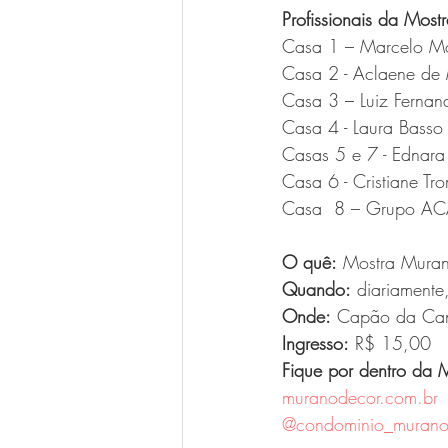
Profissionais da Mostr
Casa 1 – Marcelo Mo
Casa 2 - Aclaene de 
Casa 3 – Luiz Fernand
Casa 4 - Laura Basso 
Casas 5 e 7 - Ednara 
Casa 6 - Cristiane T
Casa  8 – Grupo ACAE
O quê:
 Mostra Mura
Quando:
 diariamente
Onde:
 Capão da Can
Ingresso:
 R$ 15,00
Fique por dentro da
muranodecor.com.br
@condominio_muran