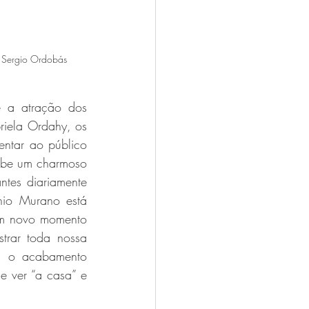
o Sergio Ordobás
a atração dos 
iela Ordahy, os 
entar ao público 
ebe um charmoso 
ntes diariamente 
o Murano está 
m novo momento 
trar toda nossa 
om o acabamento 
 ver “a casa” e 