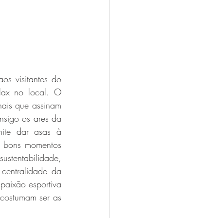
s visitantes do 
ax no local. O 
nais que assinam 
sigo os ares da 
te dar asas à 
s bons momentos 
stentabilidade, 
centralidade da 
aixão esportiva 
costumam ser as 