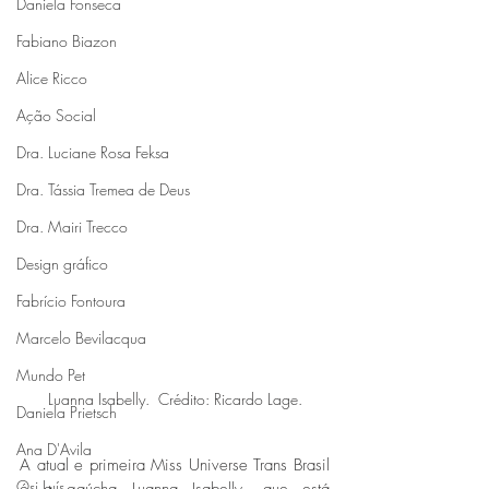
Daniela Fonseca
Fabiano Biazon
Alice Ricco
Ação Social
Dra. Luciane Rosa Feksa
Dra. Tássia Tremea de Deus
Dra. Mairi Trecco
Design gráfico
Fabrício Fontoura
Marcelo Bevilacqua
Mundo Pet
Luanna Isabelly.  Crédito: Ricardo Lage.
Daniela Prietsch
Ana D'Avila
A atual e primeira Miss Universe Trans Brasil 
Osi Luís