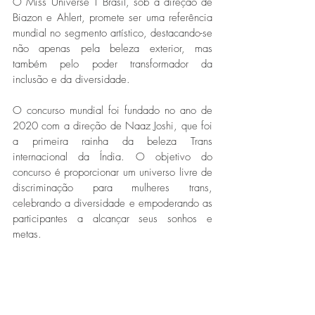
O Miss Universe T Brasil, sob a direção de 
Biazon e Ahlert, promete ser uma referência 
mundial no segmento artístico, destacando-se 
não apenas pela beleza exterior, mas 
também pelo poder transformador da 
inclusão e da diversidade. 
O concurso mundial foi fundado no ano de 
2020 com a direção de Naaz Joshi, que foi 
a primeira rainha da beleza Trans 
internacional da Índia. O objetivo do 
concurso é proporcionar um universo livre de 
discriminação para mulheres trans, 
celebrando a diversidade e empoderando as 
participantes a alcançar seus sonhos e 
metas. 
Moda e Beleza
Destaques