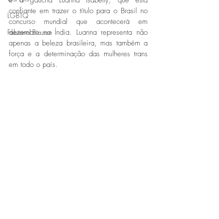
é a gaúcha Luanna Isabelly, que está 
confiante em trazer o título para o Brasil no 
LGBTQ
concurso mundial que acontecerá em 
Fabiano Biazon
dezembro na Índia. Luanna representa não 
apenas a beleza brasileira, mas também a 
força e a determinação das mulheres trans 
em todo o país. 