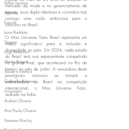
Felipe Saraiva
mercado da moda e no gerenciamento de 
artistas, essa dupla talentosa e visionária traz 
Agenda
consigo uma visão ambiciosa para o 
Esporte
concurso no Brasil. 
Joice Raddatz
O Miss Universe Trans Brasil representa um 
Viagem
marco significativo para a inclusão e 
diversidade no país. Em 2024, cada estado 
Luigi Bitencourt
do Brasil terá sua representante competindo 
Miréia Borges
na grande final, que acontecerá no Rio de 
Janeiro no mês de junho. A vencedora deste 
Saúde e Estética
prestigioso concurso se tornará a 
Gabrielle Adames
embaixadora do Brasil na competição 
internacional, o Miss Universe Trans, 
luis-pissaia
sediado na Índia. 
Andrea Oliveira
Ana Paula Oliveira
Vanessa Machry