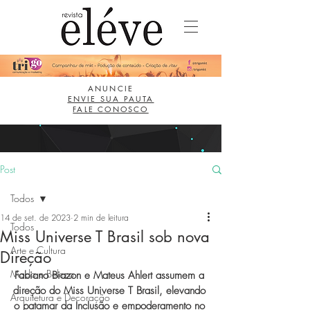
ANUNCIE
ENVIE SUA PAUTA
FALE CONOSCO
Post
Todos
14 de set. de 2023
2 min de leitura
Todos
Miss Universe T Brasil sob nova
Arte e Cultura
Direção
Moda e Beleza
Fabiano Biazon e Mateus Ahlert assumem a 
direção do Miss Universe T Brasil, elevando 
Arquitetura e Decoração
o patamar da Inclusão e empoderamento no 