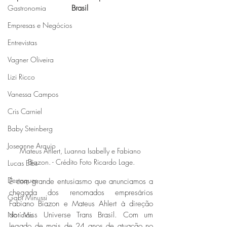
Gastronomia
Brasil 
Empresas e Negócios
Entrevistas
Vagner Oliveira
Lizi Ricco
Vanessa Campos
Cris Carniel
Baby Steinberg
Joseanne Araujo
Mateus Ahlert, Luanna Isabelly e Fabiano 
Biazon. - Crédito Foto Ricardo Lage.
Lucas Eibs
Destaques
É com grande entusiasmo que anunciamos a 
chegada dos renomados empresários 
Gabi Minussi
Fabiano Biazon e Mateus Ahlert à direção 
Notícias
do Miss Universe Trans Brasil. Com um 
legado de mais de 24 anos de atuação no 