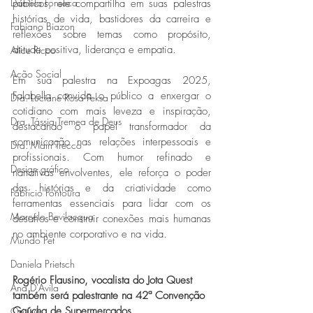
Daniela Fonseca
públicos, ele compartilha em suas palestras 
histórias de vida, bastidores da carreira e 
Fabiano Biazon
reflexões sobre temas como propósito, 
atitude positiva, liderança e empatia.
Alice Ricco
Ação Social
Em sua palestra na Expoagas 2025, 
Falabella convida o público a enxergar o 
Dra. Luciane Rosa Feksa
cotidiano com mais leveza e inspiração, 
Dra. Tássia Tremea de Deus
destacando o papel transformador da 
comunicação nas relações interpessoais e 
Dra. Mairi Trecco
profissionais. Com humor refinado e 
Design gráfico
narrativas envolventes, ele reforça o poder 
das histórias e da criatividade como 
Fabrício Fontoura
ferramentas essenciais para lidar com os 
Marcelo Bevilacqua
desafios e construir conexões mais humanas 
no ambiente corporativo e na vida.
Mundo Pet
Daniela Prietsch
Rogério Flausino, vocalista do Jota Quest 
Ana D'Avila
também será palestrante na 42ª Convenção 
Gaúcha de Supermercados
Osi Luís