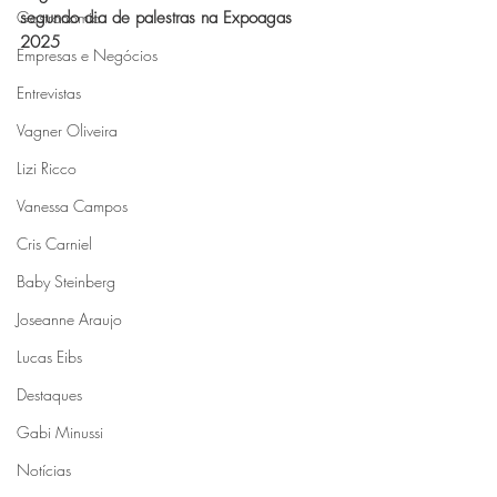
Gastronomia
segundo dia de palestras na Expoagas 
2025
Empresas e Negócios
Entrevistas
Vagner Oliveira
Lizi Ricco
Vanessa Campos
Cris Carniel
Baby Steinberg
Joseanne Araujo
Lucas Eibs
Destaques
Gabi Minussi
Notícias