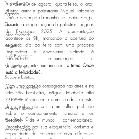
Felipe Saraiva
No dia 20 de agosto, quarta-feira, o ator, 
diretor, autor e palestrante Miguel Falabella 
Agenda
será o destaque da manhã no Teatro Fiergs, 
Esporte
durante a programação de palestras magnas 
da Expoagas 2025. A apresentação 
Joice Raddatz
acontece às 9h, marcando a abertura do 
segundo dia da feira com uma proposta 
Viagem
inspiradora e envolvente voltada à 
Luigi Bitencourt
criatividade, comunicação e 
desenvolvimento humano com
 o tema Onde 
Miréia Borges
está a felicidade?.
Saúde e Estética
Com uma carreira consagrada nas artes e na 
Gabrielle Adames
televisão brasileira, Miguel Falabella alia 
luis-pissaia
sua experiência como comunicador e gestor 
de grandes equipes a um olhar profundo 
Andrea Oliveira
sobre o comportamento humano e os 
Ana Paula Oliveira
desafios do mundo contemporâneo. 
Reconhecido por sua eloquência, carisma e 
Vanessa Machry
capacidade de conectar-se com diferentes 