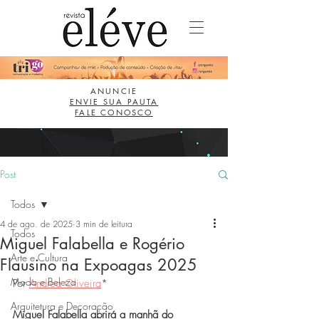
ANUNCIE
ENVIE SUA PAUTA
FALE CONOSCO
Post
Todos
4 de ago. de 2025
3 min de leitura
Todos
Miguel Falabella e Rogério
Arte e Cultura
Flausino na Expoagas 2025
Moda e Beleza
Por 
Andrea Oliveira
*
Arquitetura e Decoração
Miguel Falabella abrirá a manhã do 