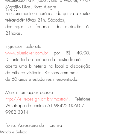
localizado na R. João Moreira Maciel, 470 - 
Marcilio Dias, Porto Alegre.
LGBTQ
Funcionamento e horários: de quinta à sexta-
Fabiano Biazon
feira, das 15 às 21h. Sábados,
domingos e feriados do meio-dia às 
21horas. 
Ingressos: pelo site
www.blueticket.com.br
 por R$ 40,00. 
Durante todo o período da mostra ficará
aberta uma bilheteria no local à disposição 
do público visitante. Pessoas com mais
de 60 anos e estudantes meia-entrada. 
Mais informações acesse
http://elitedesign.art.br/mostra/
. Telefone 
Whatsapp de contato 51 98422 0050 /
9982 3814.
Fonte: Assessoria de Imprensa
Moda e Beleza