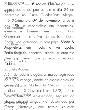
Felipe Saraiva
homenagem na 
3ª Mostra EliteDesign
, que 
segue aberta ao público até o dia 24 de 
Agenda
novembro no Clube Guaíba-Porto Alegre. 
Esporte
No próximo dia 
07 de novembro
, a partir 
das 
19h
, o especialista em tendências, 
Joice Raddatz
eventos e business em moda, Xico 
Viagem
Gonçalves, e a viúva do estilista, Doris 
Spohr, vão comandar o bate-papo 
Moda & 
Luigi Bitencourt
Arquitetura: um Tributo a Rui Spohr
. 
Miréia Borges
Participará do encontro, ainda, o arquiteto 
Henrique Steyer, que projetou o espaço 
Saúde e Estética
J'adore.
Gabrielle Adames
Além de toda a elegância, marca registrada 
luis-pissaia
de Rui, o espaço J'adore apresenta obras de 
ilustres artistas. Na tela 'As Mulatas', pintada 
Andrea Oliveira
a óleo por Di Cavalcanti em 1972, toda a 
Ana Paula Oliveira
beleza feminina representada, seguido da 
chaise original Longue Rio, desenhada por 
Vanessa Machry
Oscar Niemeyer, que revela sinuosas 