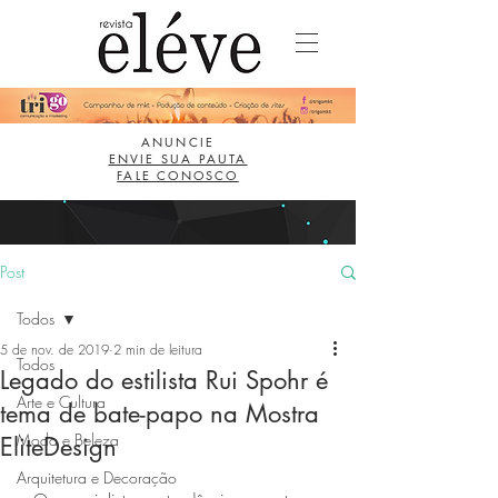
ANUNCIE
ENVIE SUA PAUTA
FALE CONOSCO
Post
Todos
5 de nov. de 2019
2 min de leitura
Todos
Legado do estilista Rui Spohr é
Arte e Cultura
tema de bate-papo na Mostra
Moda e Beleza
EliteDesign
Arquitetura e Decoração