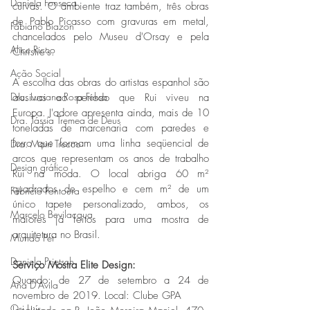
Daniela Fonseca
curvas. O ambiente traz também, três obras 
de Pablo Picasso com gravuras em metal, 
Fabiano Biazon
chancelados pelo Museu d'Orsay e pela 
Alice Ricco
Christie's. 
Ação Social
A escolha das obras do artistas espanhol são 
Dra. Luciane Rosa Feksa
alusivas ao período que Rui viveu na 
Europa. J'adore apresenta ainda, mais de 10 
Dra. Tássia Tremea de Deus
toneladas de marcenaria com paredes e 
forro que formam uma linha seqüencial de 
Dra. Mairi Trecco
arcos que representam os anos de trabalho 
Design gráfico
Rui na moda. O local abriga 60 m² 
quadrados de espelho e cem m² de um 
Fabrício Fontoura
único tapete personalizado, ambos, os 
Marcelo Bevilacqua
maiores já feitos para uma mostra de 
arquitetura no Brasil. 
Mundo Pet
Daniela Prietsch
Serviço Mostra Elite Design:
Quando: de 27 de setembro a 24 de 
Ana D'Avila
novembro de 2019. Local: Clube GPA
Osi Luís