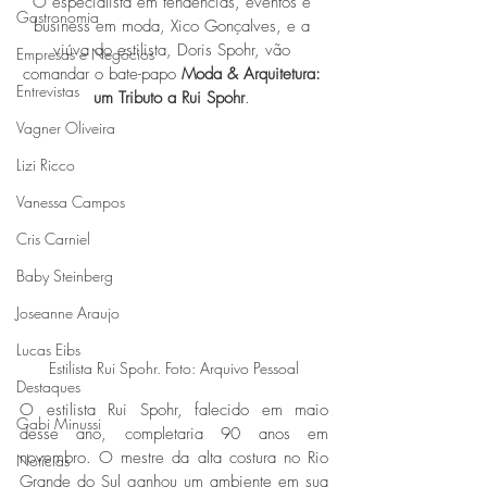
O especialista em tendências, eventos e 
Gastronomia
business em moda, Xico Gonçalves, e a 
viúva do estilista, Doris Spohr, vão 
Empresas e Negócios
comandar o bate-papo 
Moda & Arquitetura: 
Entrevistas
um Tributo a Rui Spohr
. 
Vagner Oliveira
Lizi Ricco
Vanessa Campos
Cris Carniel
Baby Steinberg
Joseanne Araujo
Lucas Eibs
Estilista Rui Spohr. Foto: Arquivo Pessoal
Destaques
O estilista Rui Spohr, falecido em maio 
Gabi Minussi
desse ano, completaria 90 anos em 
novembro. O mestre da alta costura no Rio 
Notícias
Grande do Sul ganhou um ambiente em sua 