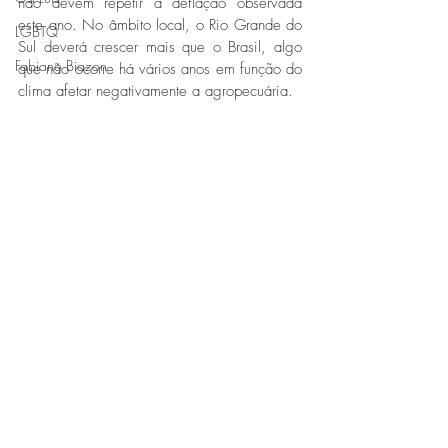
não devem repetir a deflação observada 
este ano. No âmbito local, o Rio Grande do 
LGBTQ
Sul deverá crescer mais que o Brasil, algo 
Fabiano Biazon
que não ocorre há vários anos em função do 
clima afetar negativamente a agropecuária.