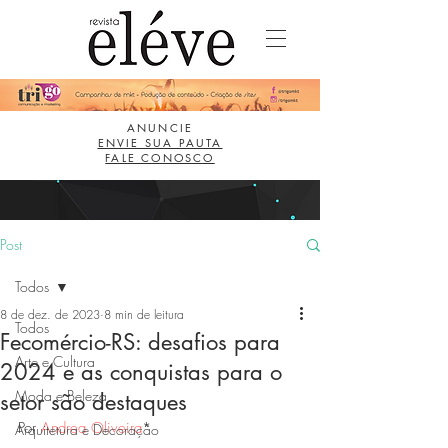
ANUNCIE
ENVIE SUA PAUTA
FALE CONOSCO
Post
Todos
8 de dez. de 2023
8 min de leitura
Todos
Fecomércio-RS: desafios para
Arte e Cultura
2024 e as conquistas para o
Moda e Beleza
setor são destaques
Por 
Andrea Oliveira
*
Arquitetura e Decoração