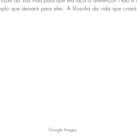
azer da sua vida para que ela faça a diferença? Não é so
lo que deixará para eles. A filosofia da vida que criará
Saúde e Estética
Gabrielle Adames
luis-pissaia
Andrea
chry
Daniela Fonseca
Google Images