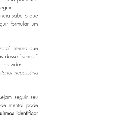
eguir.
uir formular um 
la” interna que 
 desse “sensor” 
ssas vidas.
erior necessária 
ejam seguir seu 
de mental pode 
rmos identificar 