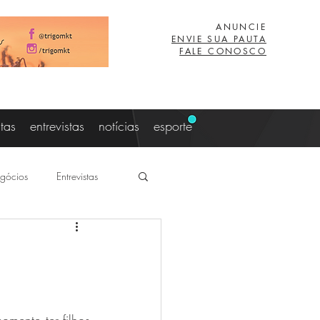
ANUNCIE
ENVIE SUA PAUTA
FALE CONOSCO
stas
entrevistas
notícias
esporte
gócios
Entrevistas
aujo
Lucas Eibs
z
Viagem