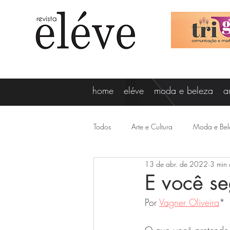
home
eléve
moda e beleza
a
Todos
Arte e Cultura
Moda e Bel
13 de abr. de 2022
3 min 
Vagner Oliveira
Lizi Ricco
E você s
Por 
Vagner Oliveira
*
Destaques
Gabi Minussi
N