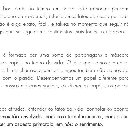
e boa parte do tempo em nosso lado racional: pensamo
tidiano ou revivemos, relembramos fatos de nosso passad
ão é algo exato, fácil, e talvez no momento que seguir nã
o que se seguir teus sentimentos mais fortes, o coração, n
e é formada por uma soma de personagens e máscaras
sos papéis no teatro da vida. O jeito que somos em cas
ho. E no churrasco com os amigos também não somos do 
 com o patrão. Desempenhamos um papel diferente par
s nossas máscaras sociais, os diferentes papéis, os perso
as atitudes, entender os fatos da vida, controlar os acontec
tamos tão envolvidos com esse trabalho mental, com o ser
r um aspecto primordial em nós: o sentimento.