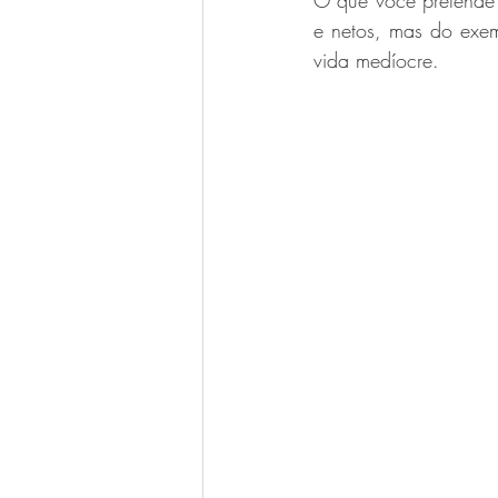
O que você pretende f
e netos, mas do exemp
Luigi Bitencourt
Miréia Borges
vida medíocre.
Ana Paula Oliveira
Vanessa Ma