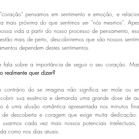
“coração” pensamos em sentimento e emoção, e relaci
sta mais próxima do que sentimos ser “nós mesmos”. Ape
ossa vida a partir do nosso processo de pensamento, ess
stão mais de perto, descobriremos que são nossos sentim
amentos dependem destes sentimentos.
 fala sobre a importância de seguir o seu coração. Mas
o realmente quer dizer?
 contrário do se imagina não significa ser mole ou emo
escobrir sua essência e demanda uma grande dose de aut
o é uma alusão romântica apresentada nos minutos finai
 de descoberta e coragem que exige muita dedicação.
usarmos cada vez mais nossos potenciais intelectuais, 
ada como nos dias atuais.