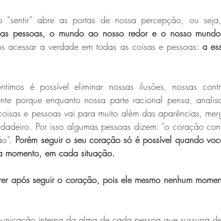
o “sentir” abre as portas de nossa percepção, ou seja
as pessoas, o mundo ao nosso redor e o nosso mundo i
os acessar a verdade em todas as coisas e pessoas: 
a es
timos é possível eliminar nossas ilusões, nossas contr
nte porque enquanto nossa parte racional pensa, analisa,
 coisas e pessoas vai para muito além das aparências, mer
rdadeiro. 
Por isso algumas pessoas dizem: “o coração con
o”. 
Porém seguir o seu coração só é possível quando você
a momento, em cada situação.
frer após seguir o coração, pois ele mesmo nenhum momento
unicação interna da alma de cada pessoa que sussurra de f