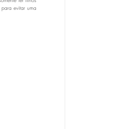
mente ter filhos 
 para evitar uma 
 Oliveira