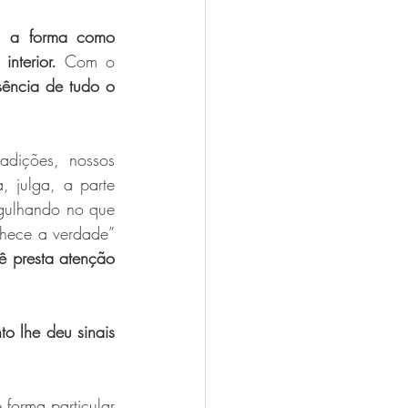
, 
a forma como 
nterior. 
Com o 
sência de tudo o 
adições, nossos 
 julga, a parte 
gulhando no que 
hece a verdade” 
 presta atenção 
 lhe deu sinais 
orma particular 