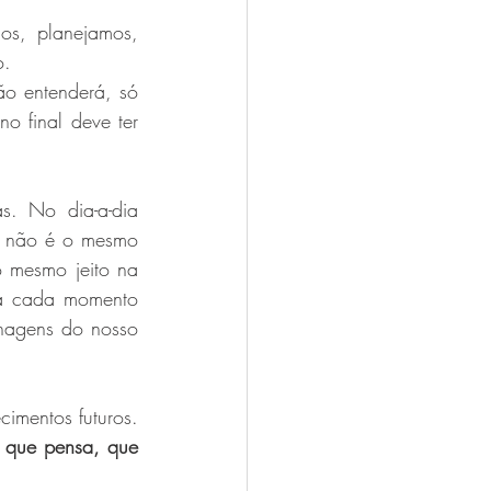
s, planejamos, 
o.
o entenderá, só 
o final deve ter 
. No dia-a-dia 
a não é o mesmo 
mesmo jeito na 
a cada momento 
nagens do nosso 
imentos futuros. 
 que pensa, que 