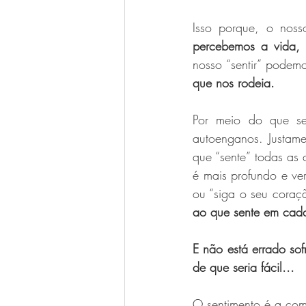
Isso porque, o noss
percebemos a vida, 
nosso “sentir” podem
que nos rodeia.
Por meio do que sen
autoenganos. Justame
que “sente” todas as
é mais profundo e ve
ou “siga o seu coraçã
ao que sente em cad
E não está errado so
de que seria fácil...
O sentimento é a com