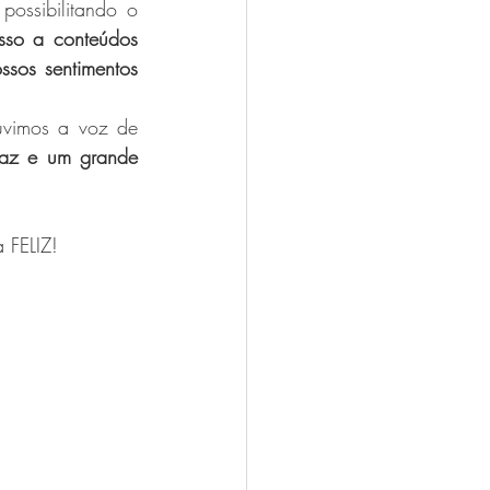
ossibilitando o 
sso a conteúdos 
sos sentimentos 
vimos a voz de 
az e um grande 
 FELIZ!