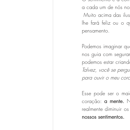
a cada um de nós nos
 Muito acima das ilusões e fantasias do mundo, a alma ou, se preferir, sua essência sabe o que 
lhe fará feliz ou o 
pensamento.
Podemos imaginar que
nos guia com seguran
podemos estar criando
Talvez, você se pergu
para ouvir o meu cor
Esse pode ser o mai
coração: 
a mente.
 N
realmente diminuir os
nossos sentimentos.