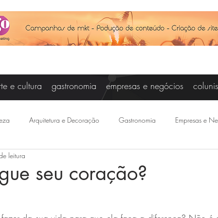
rte e cultura
gastronomia
empresas e negócios
coluni
eza
Arquitetura e Decoração
Gastronomia
Empresas e Ne
de leitura
Vanessa Campos
Cris Carniel
Baby Steinberg
Joseanne Ar
egue seu coração?
otícias
Felipe Saraiva
Agenda
Esporte
Joice Raddat