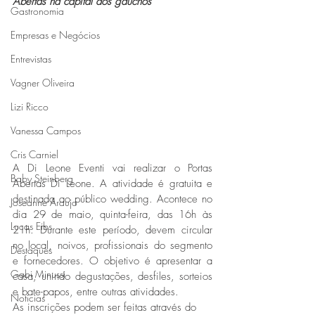
Abertas na capital dos gaúchos
Gastronomia
Empresas e Negócios
Entrevistas
Vagner Oliveira
Lizi Ricco
Vanessa Campos
Cris Carniel
A Di Leone Eventi vai realizar o Portas 
Baby Steinberg
Abertas Di Leone. A atividade é gratuita e 
destinada ao público wedding. Acontece no 
Joseanne Araujo
dia 29 de maio, quinta-feira, das 16h às 
Lucas Eibs
21h. Durante este período, devem circular 
no local, noivos, profissionais do segmento 
Destaques
e fornecedores. O objetivo é apresentar a 
Gabi Minussi
casa, unindo degustações, desfiles, sorteios 
e bate-papos, entre outras atividades. 
Notícias
As inscrições podem ser feitas através do 