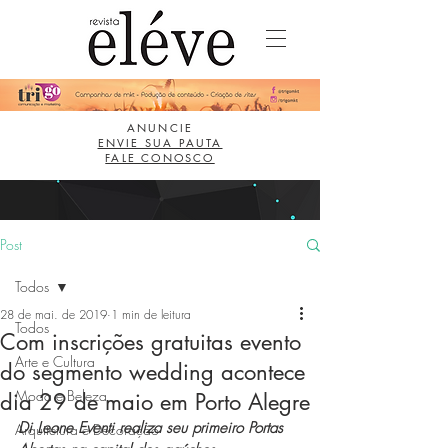
ANUNCIE
ENVIE SUA PAUTA
FALE CONOSCO
Post
Todos
28 de mai. de 2019
1 min de leitura
Todos
Com inscrições gratuitas evento
Arte e Cultura
do segmento wedding acontece
Moda e Beleza
dia 29 de maio em Porto Alegre
Di Leone Eventi realiza seu primeiro Portas 
Arquitetura e Decoração