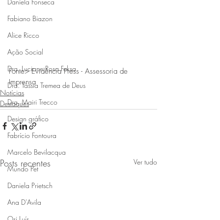
Daniela Fonseca
Fabiano Biazon
Alice Ricco
Ação Social
Dra. Luciane Rosa Feksa
Fonte> Evidência Press - Assessoria de 
Imprensa
Dra. Tássia Tremea de Deus
Notícias
Dra. Mairi Trecco
Destaques
Design gráfico
Fabrício Fontoura
Marcelo Bevilacqua
Posts recentes
Ver tudo
Mundo Pet
Daniela Prietsch
Ana D'Avila
Osi Luís