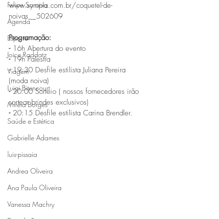
Felipe Saraiva
www.sympla.com.br/coquetel-de-
noivas__502609
Agenda
Programação:
Esporte
-
 16h Abertura do evento 
Joice Raddatz
-
 19h Palestra 
-
 19:30 Desfile estilista Juliana Pereira 
Viagem
(moda noiva)
Luigi Bitencourt
-
 20:00 Sorteio ( nossos fornecedores irão 
sortear brindes exclusivos)
Miréia Borges
-
 20:15 Desfile estilista Carina Brendler.
Saúde e Estética
Gabrielle Adames
luis-pissaia
Andrea Oliveira
Ana Paula Oliveira
Vanessa Machry