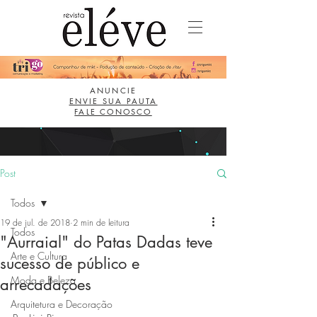
ANUNCIE
ENVIE SUA PAUTA
FALE CONOSCO
Post
Todos
19 de jul. de 2018
2 min de leitura
Todos
"Aurraial" do Patas Dadas teve
Arte e Cultura
sucesso de público e
Moda e Beleza
arrecadações
Arquitetura e Decoração