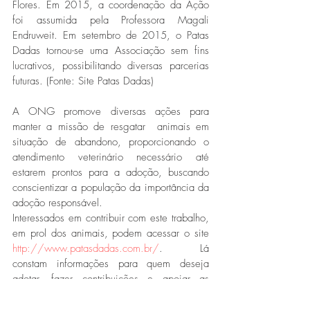
Flores. Em 2015, a coordenação da Ação 
foi assumida pela Professora Magali 
Endruweit. Em setembro de 2015, o Patas 
Dadas tornou-se uma Associação sem fins 
lucrativos, possibilitando diversas parcerias 
futuras. (Fonte: Site Patas Dadas)
A ONG promove diversas ações para 
manter a missão de resgatar  animais em 
situação de abandono, proporcionando o 
atendimento veterinário necessário até 
estarem prontos para a adoção, buscando 
conscientizar a população da importância da 
adoção responsável.
Interessados em contribuir com este trabalho, 
em prol dos animais, podem acessar o site 
http://www.patasdadas.com.br/
. Lá 
constam informações para quem deseja 
adotar, fazer contribuições e apoiar as 
ações.
Lizi Ricco