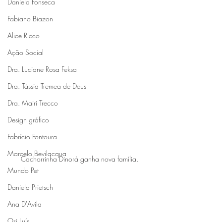
Daniela Fonseca
Fabiano Biazon
Alice Ricco
Ação Social
Dra. Luciane Rosa Feksa
Dra. Tássia Tremea de Deus
Dra. Mairi Trecco
Design gráfico
Fabrício Fontoura
Marcelo Bevilacqua
Cachorrinha Dinorá ganha nova família.
Mundo Pet
Daniela Prietsch
Ana D'Avila
Osi Luís