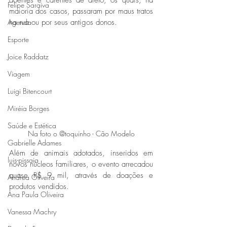
Felipe Saraiva
maioria dos casos, passaram por maus tratos 
na rua ou por seus antigos donos.
Agenda
Esporte
Joice Raddatz
Viagem
Luigi Bitencourt
Miréia Borges
Saúde e Estética
Na foto o @toquinho - Cão Modelo
Gabrielle Adames
Além de animais adotados, inseridos em 
luis-pissaia
novos núcleos familiares, o evento arrecadou 
quase R$ 9 mil, através de doações e 
Andrea Oliveira
produtos vendidos.
Ana Paula Oliveira
Vanessa Machry