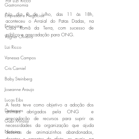
Por Lizi Ricco
Gastronomia
No dia 8 de julho, das 11 às 18h, 
Empresas e Negócios
aconteceu o Arraial do Patas Dadas, na 
Entrevistas
Casa Romã da Terra, com sucesso de 
público e arrecadação para ONG.  
Vagner Oliveira
Lizi Ricco
Vanessa Campos
Cris Carniel
Baby Steinberg
Joseanne Araujo
Lucas Eibs
A festa teve como objetivo a adoção dos 
Destaques
animais abrigados pela ONG  e 
arrecadação de recursos para suprir as 
Gabi Minussi
necessidades da organização que ajuda 
Notícias
dezenas de animaizinhos abandonados, 
doentes e carentes de afeto, os quais, na 